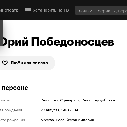
инотеатр
Установить на ТВ
Юрий Победоносцев
Любимая звезда
 персоне
рьера
Режиссер
,
Сценарист
,
Режиссер дубляжа
та рождения
20 августа
,
1910
•
Лев
сто рождения
Москва
,
Российская Империя