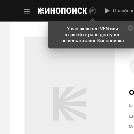
Онлайн-к
У вас включен VPN или
в вашей стране доступен
не весь каталог Кинопоиска
О
Ка
Да
Ме