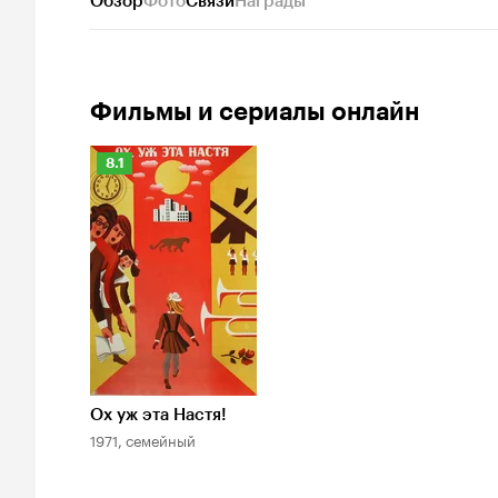
Обзор
Фото
Связи
Награды
Фильмы и сериалы онлайн
Рейтинг
8.1
Кинопоиска
8.1
Ох уж эта Настя!
1971, семейный