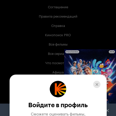
Соглашение
Правила рекомендаций
Справка
Кинопоиск PRO
Все фильмы
Все сериалы
РЕКЛАМА
Что посмотреть
Афиша
Музыка
Телепрограмма
Книги
Войдите в профиль
Служба поддержки
Сможете оценивать фильмы,
