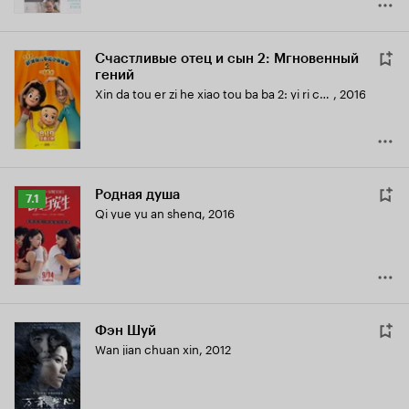
Счастливые отец и сын 2: Мгновенный
гений
Xin da tou er zi he xiao tou ba ba 2: yi ri cheng cai
,
2016
Родная душа
Рейтинг
7.1
Qi yue yu an sheng
,
2016
Кинопоиска
7.1
Фэн Шуй
Wan jian chuan xin
,
2012