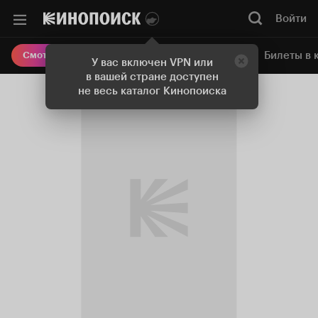
Войти
Онлайн-кинотеатр
Билеты в 
Смотреть кино
У вас включен VPN или
в вашей стране доступен
не весь каталог Кинопоиска