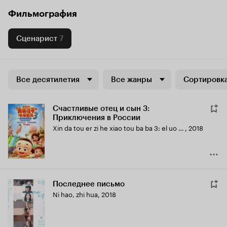
Фильмография
Сценарист
7
Все десятилетия
Все жанры
Сортировка
Счастливые отец и сын 3:
Приключения в России
Xin da tou er zi he xiao tou ba ba 3: el uo si qi yu ji
,
2018
Последнее письмо
Ni hao, zhi hua
,
2018