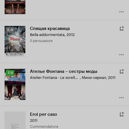
Спящая красавица
Рейтинг
5.9
Bella addormentata
,
2012
Кинопоиска
Il persuasore
5.9
Ателье Фонтана – сестры моды
Рейтинг
7.9
Atelier Fontana - Le sorelle della moda
,
Мини-сериал, 2011
Кинопоиска
7.9
Eroi per caso
2011
Commendatore