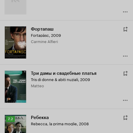
Фортапаш
Fortapàsc
,
2009
Carmine Alfieri
Три дамы и свадебные платья
Tris di donne & abiti nuziali
,
2009
Matteo
Ребекка
Рейтинг
7.2
Rebecca, la prima moglie
,
2008
Кинопоиска
7.2