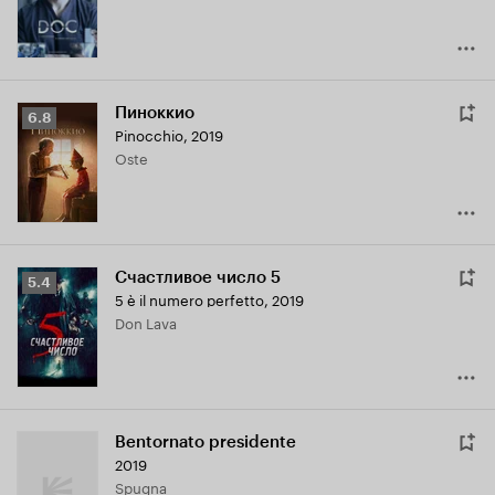
Пиноккио
Рейтинг
6.8
Pinocchio
,
2019
Кинопоиска
Oste
6.8
Счастливое число 5
Рейтинг
5.4
5 è il numero perfetto
,
2019
Кинопоиска
Don Lava
5.4
Bentornato presidente
2019
Spugna