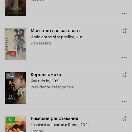
Моё тело вас закопает
Il mio corpo vi seppellirà
,
2021
Don Masino
Король смеха
Рейтинг
6.4
Qui rido io
,
2021
Кинопоиска
Presidente del tribunale
6.4
Римские расставания
Рейтинг
7.1
Lasciarsi un giorno a Roma
,
2021
Кинопоиска
Franco
7.1