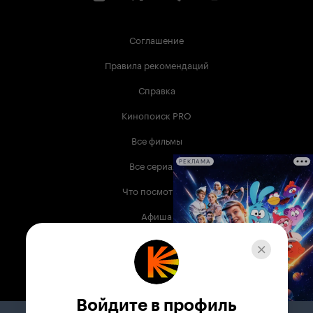
Соглашение
Правила рекомендаций
Справка
Кинопоиск PRO
Все фильмы
Все сериалы
РЕКЛАМА
Что посмотреть
Афиша
Музыка
Телепрограмма
Книги
Войдите в профиль