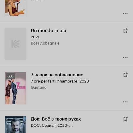
Un mondo in più
2021
Boss Abbagnale
7 часов на соблазнение
Рейтинг
6.6
7 ore per farti innamorare
,
2020
Кинопоиска
Gaetano
6.6
Док: Всё в твоих руках
DOC
,
Сериал, 2020–...