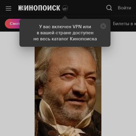
Войти
Онлайн-кинотеатр
Билеты в 
Смотреть кино
У вас включен VPN или
в вашей стране доступен
не весь каталог Кинопоиска