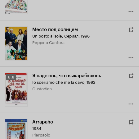
Место под солнцем
Un posto al sole
,
Сериал, 1996
Peppino Canfora
Я надеюсь, что выкарабкаюсь
Рейтинг
6.8
Io speriamo che me la cavo
,
1992
Кинопоиска
Custodian
6.8
Arrapaho
1984
Pierpaolo