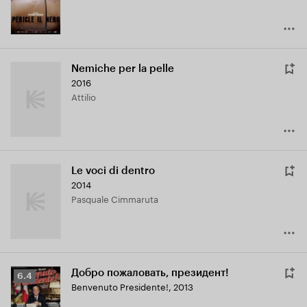
Nemiche per la pelle
2016
Attilio
Le voci di dentro
2014
Pasquale Cimmaruta
Добро пожаловать, президент!
Рейтинг
6.4
Benvenuto Presidente!
,
2013
Кинопоиска
6.4