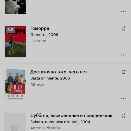
Гоморра
Рейтинг
6.5
Gomorra
,
2008
Кинопоиска
Iavarone
6.5
Достаточно того, чего нет
Basta un niente
,
2006
Alfredo
Суббота, воскресенье и понедельник
Sabato, domenica e lunedì
,
2004
Antonio Piscopo