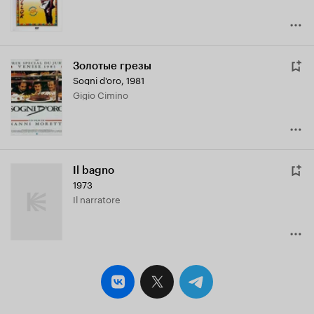
Золотые грезы
Sogni d'oro
,
1981
Gigio Cimino
Il bagno
1973
Il narratore