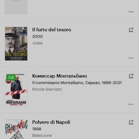
Il furto del tesoro
2000
Jossa
Комиссар Монтальбано
Рейтинг
7.8
Il commissario Montalbano
,
Сериал, 1999–2021
Кинопоиска
Nicola Giarrizzo
7.8
Polvere di Napoli
1998
Bilancione