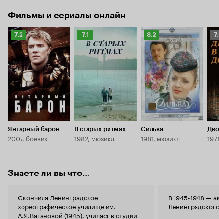
Фильмы и сериалы онлайн
Рейтинг
Рейтинг
Рейтинг
Р
7.2
7.1
8.2
7
Кинопоиска
Кинопоиска
Кинопоиска
К
7.2
7.1
8.2
7.
Янтарный барон
В старых ритмах
Сильва
Дво
2007, боевик
1982, мюзикл
1981, мюзикл
197
Знаете ли вы что...
Окончила Ленинградское
В 1945-1948 — а
хореографическое училище им.
Ленинградского
А.Я.Вагановой (1945), училась в студии