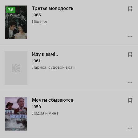
Третья молодость
Рейтинг
7.6
1965
Кинопоиска
педагог
7.6
Иду к вам!..
1961
Лариса, судовой врач
Мечты сбываются
1959
Лидия и Анна