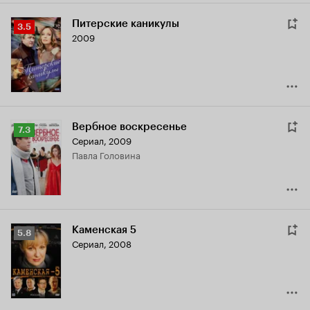
Питерские каникулы
Рейтинг
3.5
2009
Кинопоиска
3.5
Вербное воскресенье
Рейтинг
7.3
Сериал, 2009
Кинопоиска
Павла Головина
7.3
Каменская 5
Рейтинг
5.8
Сериал, 2008
Кинопоиска
5.8