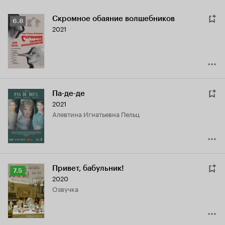
Скромное обаяние волшебников
Рейтинг
6.8
2021
Кинопоиска
6.8
Па-де-де
2021
Алевтина Игнатьевна Пельц
Привет, бабульник!
Рейтинг
7.5
2020
Кинопоиска
озвучка
7.5