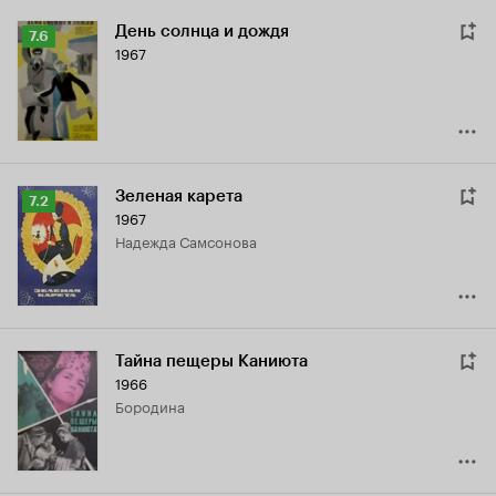
День солнца и дождя
Рейтинг
7.6
1967
Кинопоиска
7.6
Зеленая карета
Рейтинг
7.2
1967
Кинопоиска
Надежда Самсонова
7.2
Тайна пещеры Каниюта
1966
Бородина