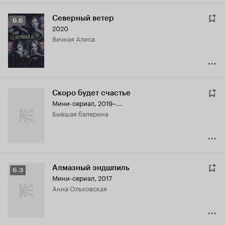
Северный ветер
Рейтинг
6.6
2020
Кинопоиска
Вечная Алиса
6.6
Скоро будет счастье
Мини-сериал, 2019–...
бывшая балерина
Алмазный эндшпиль
Рейтинг
6.3
Мини-сериал, 2017
Кинопоиска
Анна Ольховская
6.3