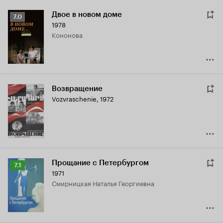
Двое в новом доме
Рейтинг
7.0
1978
Кинопоиска
Кононова
7.0
Возвращение
Vozvraschenie
,
1972
Прощание с Петербургом
Рейтинг
7.1
1971
Кинопоиска
Смирницкая Наталья Георгиевна
7.1