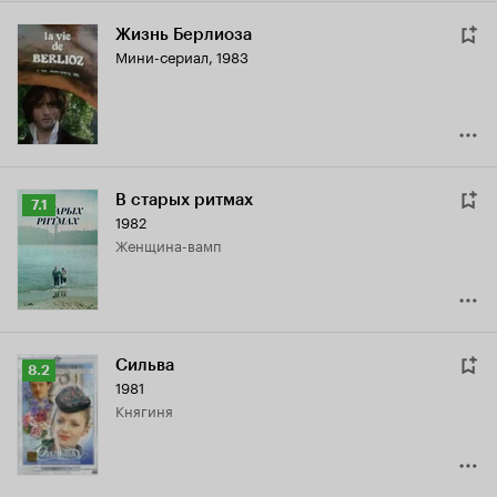
Жизнь Берлиоза
Мини-сериал, 1983
В старых ритмах
Рейтинг
7.1
1982
Кинопоиска
женщина-вамп
7.1
Сильва
Рейтинг
8.2
1981
Кинопоиска
княгиня
8.2