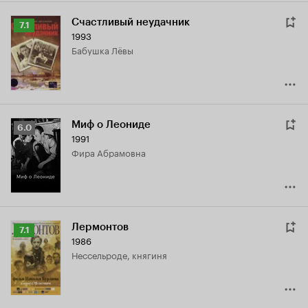
Счастливый неудачник
Рейтинг
7.1
1993
Кинопоиска
бабушка Лёвы
7.1
Миф о Леониде
Рейтинг
6.0
1991
Кинопоиска
Фира Абрамовна
6.0
Лермонтов
Рейтинг
7.1
1986
Кинопоиска
Нессельроде, княгиня
7.1