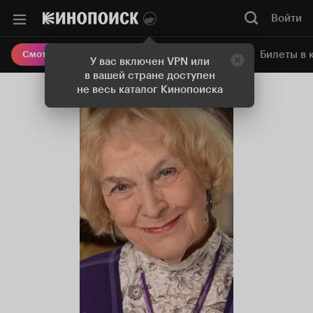
Войти
Онлайн-кинотеатр
Билеты в 
Смотреть кино
У вас включен VPN или
в вашей стране доступен
не весь каталог Кинопоиска