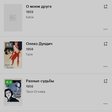
О моем друге
1959
Katia
Олеко Дундич
Рейтинг
6.1
1958
Кинопоиска
Галя
6.1
Разные судьбы
Рейтинг
8.3
1956
Кинопоиска
Таня Огнева
8.3