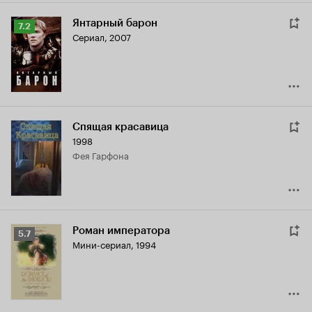
Янтарный барон
Рейтинг
7.2
Сериал, 2007
Кинопоиска
7.2
Спящая красавица
1998
Фея Гарфона
Роман императора
Рейтинг
5.7
Мини-сериал, 1994
Кинопоиска
5.7