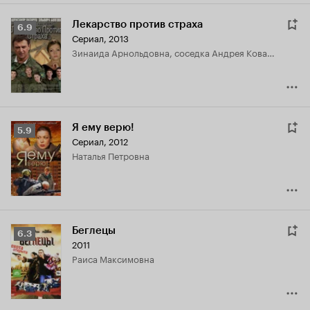
Лекарство против страха
Рейтинг
6.9
Сериал, 2013
Кинопоиска
Зинаида Арнольдовна, соседка Андрея Ковалева
6.9
Я ему верю!
Рейтинг
5.9
Сериал, 2012
Кинопоиска
Наталья Петровна
5.9
Беглецы
Рейтинг
6.3
2011
Кинопоиска
Раиса Максимовна
6.3