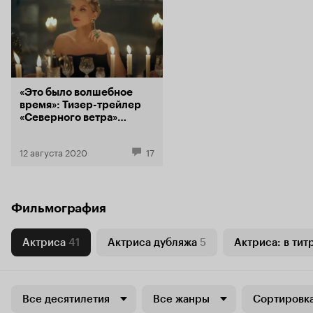
«Это было волшебное
время»: Тизер-трейлер
«Северного ветра»
Ренаты Литвиновой
12 августа 2020
17
Фильмография
Актриса
41
Актриса дубляжа
5
Актриса: в тит
Все десятилетия
Все жанры
Сортировка