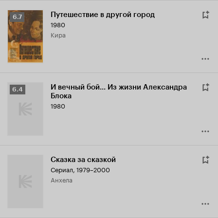
Путешествие в другой город
Рейтинг
6.7
1980
Кинопоиска
Кира
6.7
И вечный бой... Из жизни Александра
Рейтинг
6.4
Блока
Кинопоиска
1980
6.4
Сказка за сказкой
Сериал, 1979–2000
Анхела