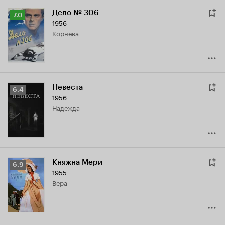
Дело № 306
Рейтинг
7.0
1956
Кинопоиска
Корнева
7.0
Невеста
Рейтинг
6.4
1956
Кинопоиска
Надежда
6.4
Княжна Мери
Рейтинг
6.9
1955
Кинопоиска
Вера
6.9