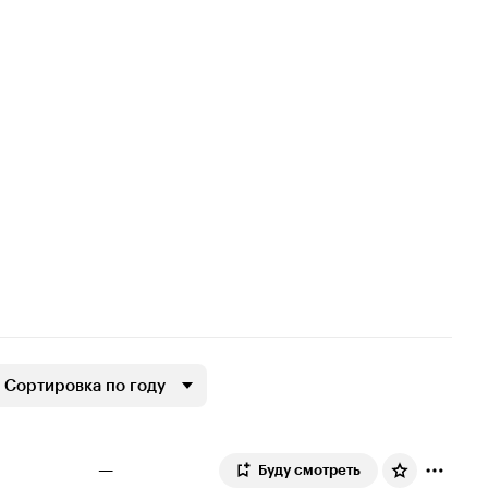
Сортировка по году
—
Буду смотреть