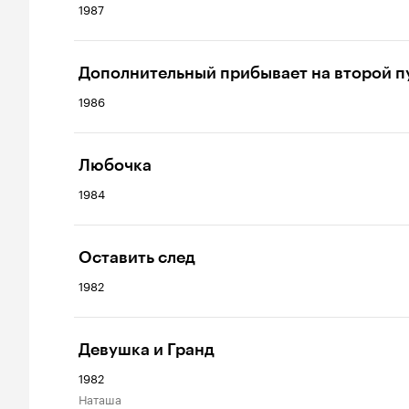
1987
Дополнительный прибывает на второй п
1986
Любочка
1984
Оставить след
1982
Девушка и Гранд
1982
Наташа