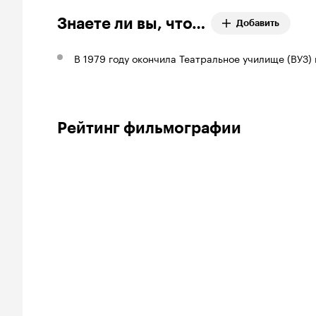
Знаете ли вы, что…
Добавить
В 1979 году окончила Театральное училище (ВУЗ) 
Рейтинг фильмографии