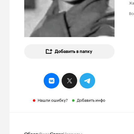
Ж
Вс
Добавить в папку
Нашли ошибку?
Добавить инфо