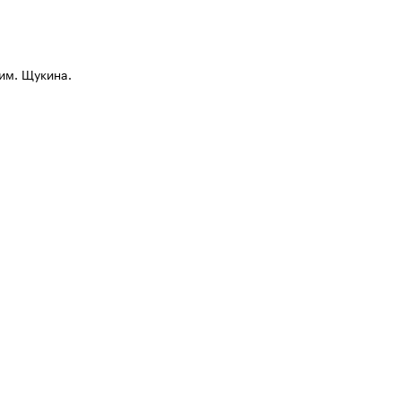
им. Щукина.