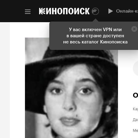
Онлайн-к
У вас включен VPN или
в вашей стране доступен
не весь каталог Кинопоиска
О
Ка
Да
Ме