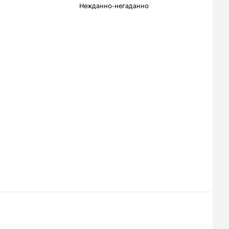
Нежданно-негаданно