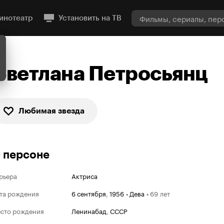
инотеатр
Установить на ТВ
Светлана Петросьянц
Любимая звезда
 персоне
рьера
Актриса
та рождения
6 сентября
,
1956
•
Дева
•
69 лет
сто рождения
Ленинабад
,
СССР