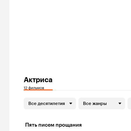
Актриса
12 фильмов
Все десятилетия
Все жанры
Пять писем прощания