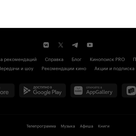
а рекомендаций
Справка
Блог
Кинопоиск PRO
П
Передачи и шоу
Рекомендации кино
Акции и подписка
Телепрограмма
Музыка
Афиша
Книги