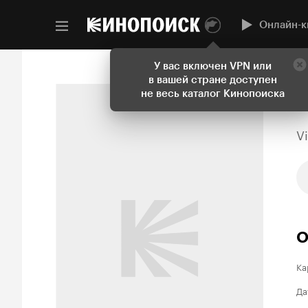
Онлайн-к
У вас включен VPN или
в вашей стране доступен
не весь каталог Кинопоиска
V
О
Ка
Да