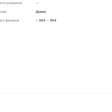
сто рождения
—
анры
драма
его фильмов
1
,
1914
—
1914