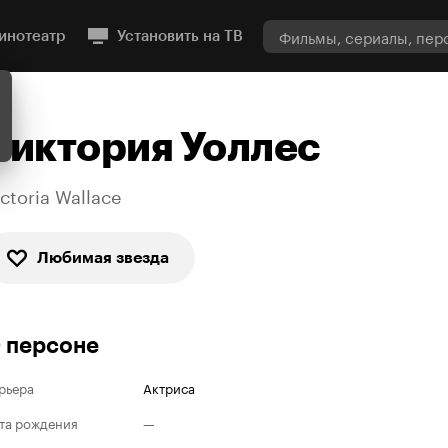
инотеатр
Установить на ТВ
Виктория Уоллес
ictoria Wallace
Любимая звезда
 персоне
рьера
Актриса
та рождения
—