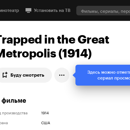
инотеатр
Установить на ТВ
Trapped in the Great
Metropolis (1914)
Здесь можно отмет
Буду смотреть
сериал просм
 фильме
д производства
1914
рана
США