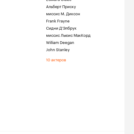
Альберт Приску
миссис М. Диксон
Frank Frayne
Сидни Д’Элбрук
миссис Льюис МакКорд
William Deegan
John Stanley
10 актеров