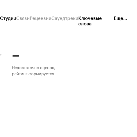
Студии
Связи
Рецензии
Саундтреки
Ключевые
Еще...
слова
–
Недостаточно оценок,
рейтинг формируется