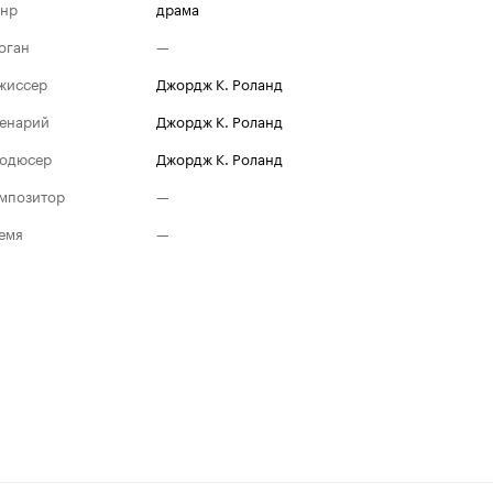
нр
драма
оган
—
жиссер
Джордж К. Роланд
енарий
Джордж К. Роланд
одюсер
Джордж К. Роланд
мпозитор
—
емя
—