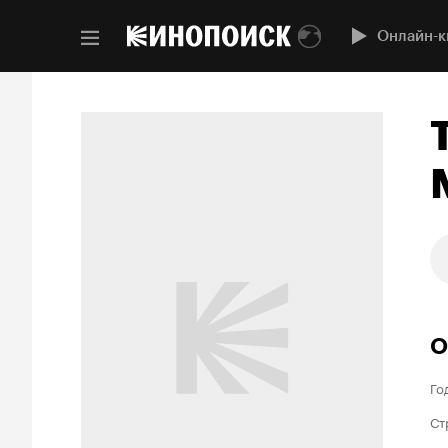
Онлайн-к
О
Го
Ст