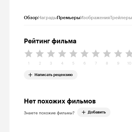
Обзор
Награды
Премьеры
Изображения
Трейлеры
Рейтинг фильма
1
2
3
4
5
6
7
8
9
10
Написать рецензию
Нет похожих фильмов
Знаете похожие фильмы?
Добавить