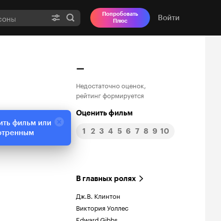
Попробовать
Войти
Плюс
–
Недостаточно оценок,
рейтинг формируется
Оценить фильм
ить фильм или
1
2
3
4
5
6
7
8
9
10
отренным
В главных ролях
Дж.В. Клинтон
Виктория Уоллес
Edward Gibbs