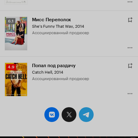
Мисс Переполох
Рейтинг
6.1
She's Funny That Way
,
2014
Кинопоиска
ассоциированный продюсер
6.1
Попал под раздачу
Рейтинг
4.9
Catch Hell
,
2014
Кинопоиска
ассоциированный продюсер
4.9