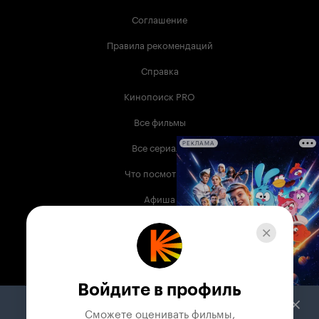
Соглашение
Правила рекомендаций
Справка
Кинопоиск PRO
Все фильмы
Все сериалы
РЕКЛАМА
Что посмотреть
Афиша
Музыка
Телепрограмма
Книги
Войдите в профиль
Служба поддержки
Сможете оценивать фильмы,
