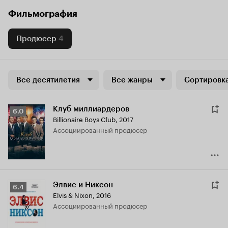
Фильмография
Продюсер
4
Все десятилетия
Все жанры
Сортировка
Клуб миллиардеров
Рейтинг
6.0
Billionaire Boys Club
,
2017
Кинопоиска
ассоциированный продюсер
6.0
Элвис и Никсон
Рейтинг
6.4
Elvis & Nixon
,
2016
Кинопоиска
ассоциированный продюсер
6.4