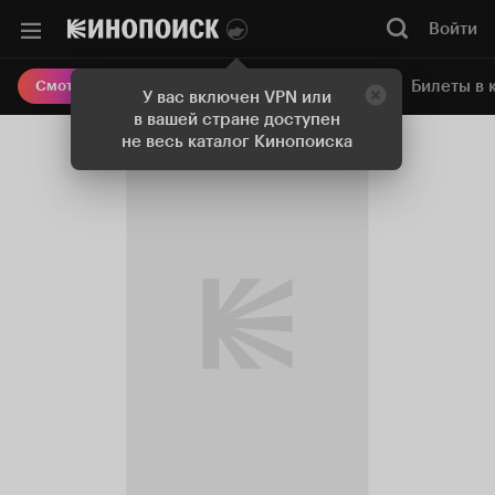
Войти
Онлайн-кинотеатр
Билеты в 
Смотреть кино
У вас включен VPN или
в вашей стране доступен
не весь каталог Кинопоиска