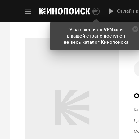
Онлайн-к
У вас включен VPN или
в вашей стране доступен
не весь каталог Кинопоиска
О
Ка
Да
Ме