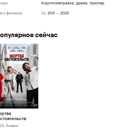
анры
короткометражка
,
драма
,
триллер
его фильмов
23
,
2011
—
2025
опулярное сейчас
ертва
стоятельств
25, боевик