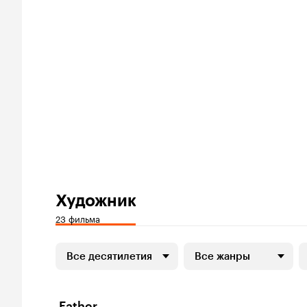
Художник
23 фильма
Все десятилетия
Все жанры
Father