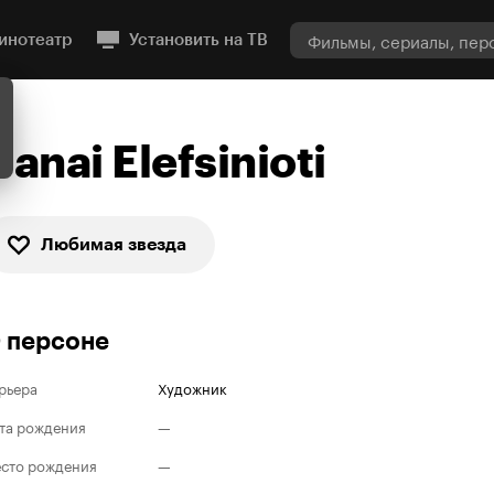
инотеатр
Установить на ТВ
Danai Elefsinioti
Любимая звезда
 персоне
рьера
Художник
та рождения
—
сто рождения
—