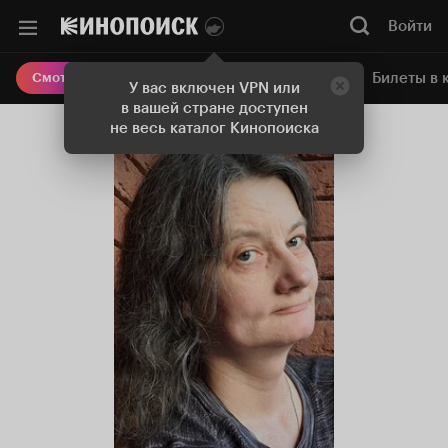
Войти
Онлайн-кинотеатр
Билеты в 
Смотреть кино
У вас включен VPN или
в вашей стране доступен
не весь каталог Кинопоиска