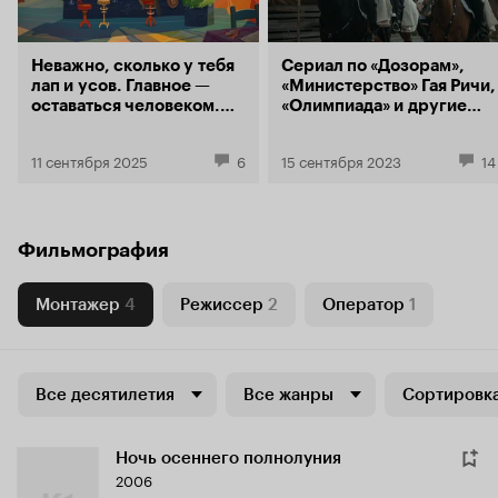
Неважно, сколько у тебя
Сериал по «Дозорам»,
лап и усов. Главное —
«Министерство» Гая Ричи,
оставаться человеком.
«Олимпиада» и другие
Как делался «Барсукот.
анонсы Кинопоиска
Очень зверский
11 сентября 2025
6
15 сентября 2023
14
детектив»
Фильмография
Монтажер
4
Режиссер
2
Оператор
1
Все десятилетия
Все жанры
Сортировка
Ночь осеннего полнолуния
2006