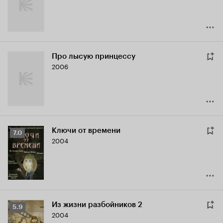
Про лысую принцессу
2006
Ключи от времени
Рейтинг
7.0
2004
Кинопоиска
7.0
Из жизни разбойников 2
Рейтинг
5.9
2004
Кинопоиска