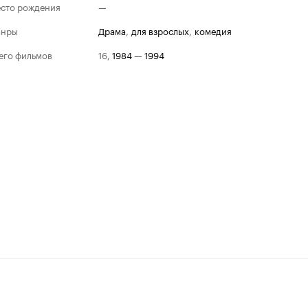
сто рождения
—
анры
драма
,
для взрослых
,
комедия
его фильмов
16
,
1984
—
1994