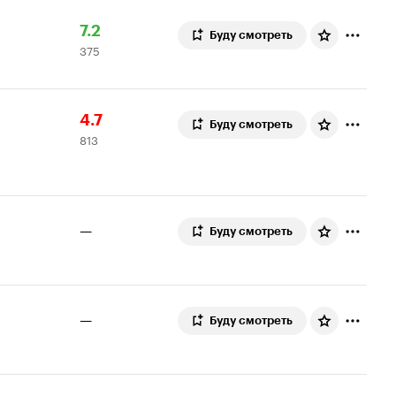
Рейтинг
375
7.2
Буду смотреть
375
Кинопоиска
оценок
7.2
Рейтинг
813
4.7
Буду смотреть
813
Кинопоиска
оценок
4.7
—
Буду смотреть
—
Буду смотреть