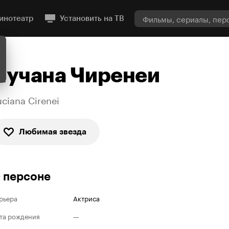
инотеатр
Установить на ТВ
Лучана Чиренеи
uciana Cirenei
Любимая звезда
 персоне
рьера
Актриса
та рождения
—