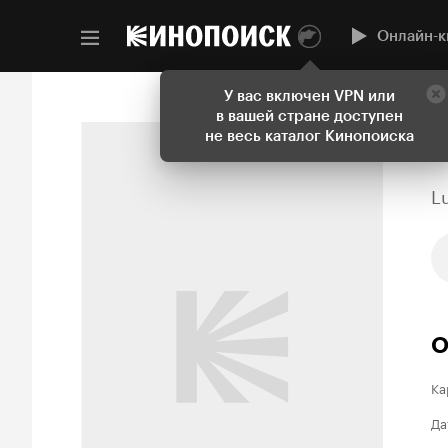
Онлайн-к
У вас включен VPN или
в вашей стране доступен
не весь каталог Кинопоиска
L
О
Ка
Да