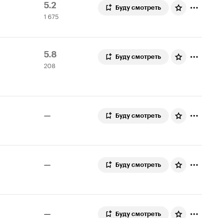
Рейтинг
1
5.2
Буду смотреть
1 675
Кинопоиска
675
5.2
оценок
Рейтинг
208
5.8
Буду смотреть
208
Кинопоиска
оценок
5.8
—
Буду смотреть
—
Буду смотреть
—
Буду смотреть