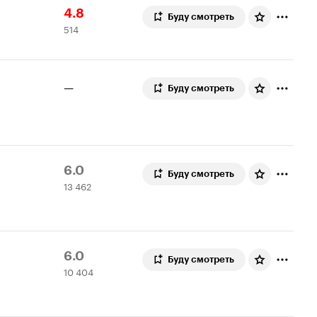
Рейтинг
514
4.8
Буду смотреть
514
Кинопоиска
оценок
4.8
—
Буду смотреть
Рейтинг
13
6.0
Буду смотреть
13 462
Кинопоиска
462
6.0
оценки
Рейтинг
10
6.0
Буду смотреть
10 404
Кинопоиска
404
6.0
оценки