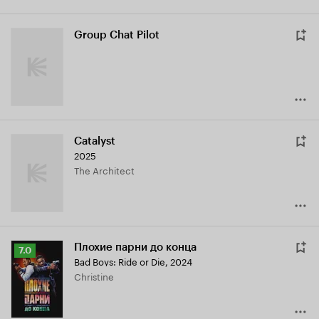
Group Chat Pilot
Catalyst
2025
The Architect
Плохие парни до конца
Рейтинг
7.0
Bad Boys: Ride or Die
,
2024
Кинопоиска
Christine
7.0