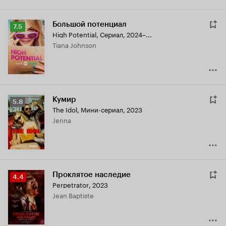
Большой потенциал
Рейтинг
7.5
High Potential
,
Сериал, 2024–...
Кинопоиска
Tiana Johnson
7.5
Кумир
Рейтинг
5.8
The Idol
,
Мини-сериал, 2023
Кинопоиска
Jenna
5.8
Проклятое наследие
Рейтинг
4.4
Perpetrator
,
2023
Кинопоиска
Jean Baptiste
4.4