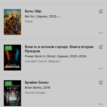
Бель-Эйр
Bel-Air
,
Сериал, 2022–...
Tiana
Власть в ночном городе. Книга вторая:
Рейтинг
7.9
Призрак
Кинопоиска
Power Book II: Ghost
,
Сериал, 2020–2024
7.9
Caridad 'Carrie' Milgram
Брайан Бэнкс
Рейтинг
7.5
Brian Banks
,
2018
Кинопоиска
Karina Cooper
7.5