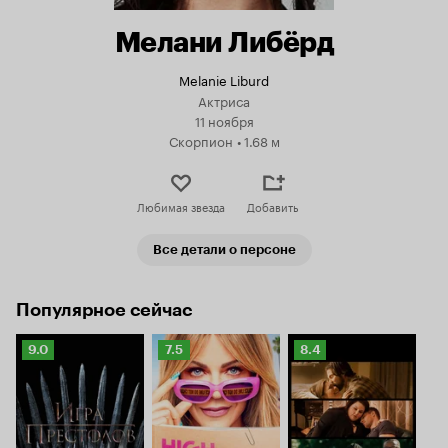
Мелани Либёрд
Melanie Liburd
Актриса
11 ноября
Скорпион
•
1.68 м
Любимая звезда
Добавить
Все детали о персоне
Популярное сейчас
Рейтинг
Рейтинг
Рейтинг
9.0
7.5
8.4
Кинопоиска
Кинопоиска
Кинопоиска
9.0
7.5
8.4