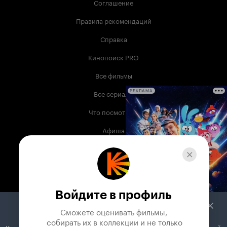
Соглашение
Правила рекомендаций
Справка
Кинопоиск PRO
Все фильмы
Все сериалы
РЕКЛАМА
Что посмотреть
Афиша
Музыка
Телепрограмма
Книги
Войдите в профиль
Служба поддержки
Сможете оценивать фильмы,

 собирать их в коллекции и не только