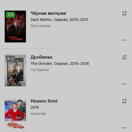
Чёрная материя
Рейтинг
7.3
Dark Matter
,
Сериал, 2015–2017
Кинопоиска
Nyx Harper
7.3
Дробилка
Рейтинг
6.3
The Grinder
,
Сериал, 2015–2016
Кинопоиска
Ivy Dexter
6.3
Heaven Sent
2015
Amanda