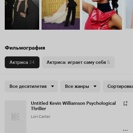
Фильмография
Актриса
24
Актриса: играет саму себя
5
Все десятилетия
Все жанры
Сортировка
Untitled Kevin Williamson Psychological
Thriller
Lori Carter