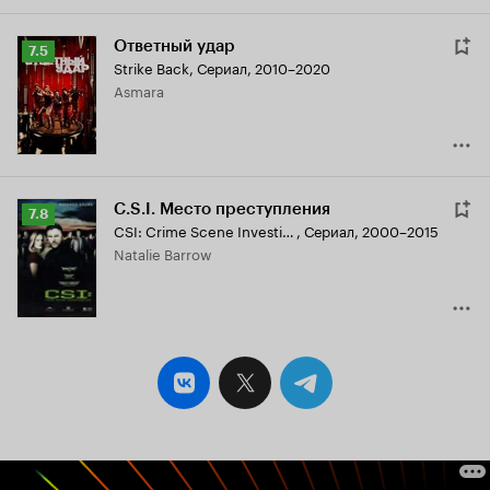
Ответный удар
Рейтинг
7.5
Strike Back
,
Сериал, 2010–2020
Кинопоиска
Asmara
7.5
C.S.I. Место преступления
Рейтинг
7.8
CSI: Crime Scene Investigation
,
Сериал, 2000–2015
Кинопоиска
Natalie Barrow
7.8