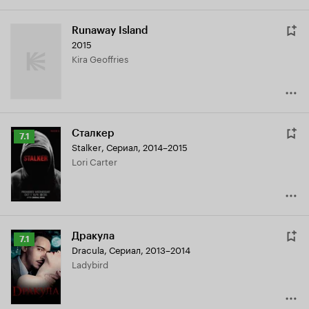
Runaway Island
2015
Kira Geoffries
Сталкер
Рейтинг
7.1
Stalker
,
Сериал, 2014–2015
Кинопоиска
Lori Carter
7.1
Дракула
Рейтинг
7.1
Dracula
,
Сериал, 2013–2014
Кинопоиска
Ladybird
7.1