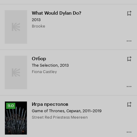
What Would Dylan Do?
2013
Brooke
Отбор
The Selection
,
2013
Fiona Castley
Игра престолов
Рейтинг
9.0
Game of Thrones
,
Сериал, 2011–2019
Кинопоиска
Street Red Priestess Meereen
9.0