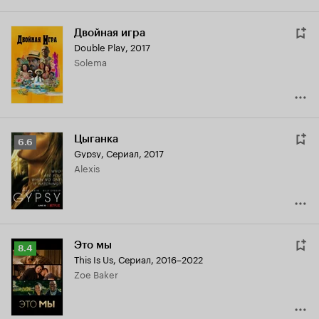
Двойная игра
Double Play
,
2017
Solema
Цыганка
Рейтинг
6.6
Gypsy
,
Сериал, 2017
Кинопоиска
Alexis
6.6
Это мы
Рейтинг
8.4
This Is Us
,
Сериал, 2016–2022
Кинопоиска
Zoe Baker
8.4