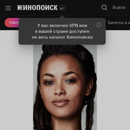
Войти
Онлайн-кинотеатр
Билеты в 
Смотреть кино
У вас включен VPN или
в вашей стране доступен
не весь каталог Кинопоиска