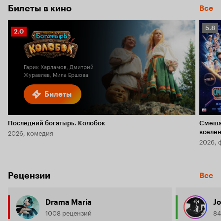
Билеты в кино
Все
Рейт
5.8
Рейтинг
2.0
Кино
Кинопоиска
5.8
2.0
Гарик Харламов, Дмитрий
Журавлев, Мила Ершова
Билеты
Последний богатырь. Колобок
Смеша
2026, комедия
вселе
2026, 
Рецензии
Все
Drama Maria
J
1008 рецензий
84