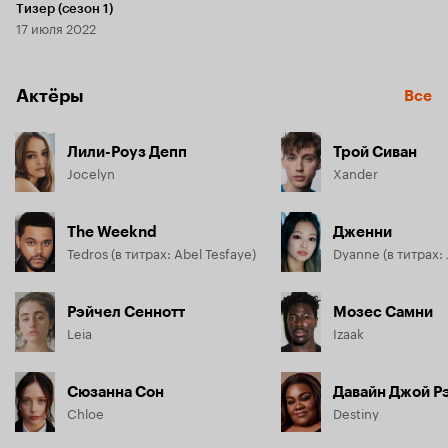
Тизер (сезон 1)
17 июля 2022
Актёры
Все
Лили-Роуз Депп
Трой Сиван
Jocelyn
Xander
The Weeknd
Дженни
Tedros (в титрах: Abel Tesfaye)
Рэйчел Сеннотт
Мозес Самни
Leia
Izaak
Сюзанна Сон
Давайн Джой Р
Chloe
Destiny