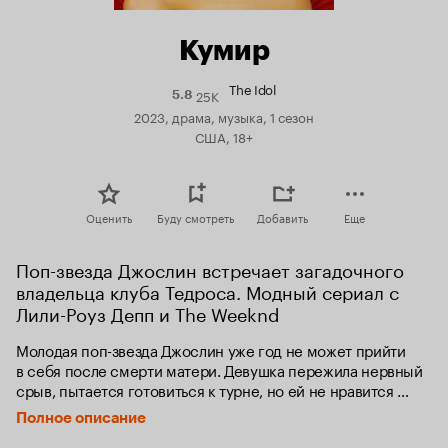
Кумир
The Idol
25K
Рейтинг
5.8
Кинопоиска
2023, драма, музыка, 1 сезон
5.8
США, 18+
Оценить
Буду смотреть
Добавить
Еще
Поп-звезда Джослин встречает загадочного 
владельца клуба Тедроса. Модный сериал с 
Лили-Роуз Депп и The Weeknd
Молодая поп-звезда Джослин уже год не может прийти 
в себя после смерти матери. Девушка пережила нервный 
срыв, пытается готовиться к турне, но ей не нравится 
новый сингл, билеты продаются слабо, и вдобавок в сеть 
Полное описание
утекает её неприличный снимок. Решив развеяться, 