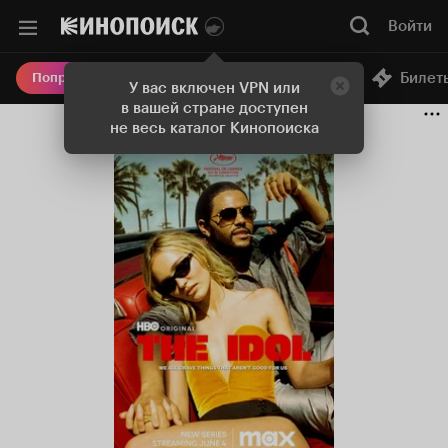
Войти
Онлайн-кинотеатр
Билет
Попробовать Плюс
У вас включен VPN или
в вашей стране доступен
не весь каталог Кинопоиска