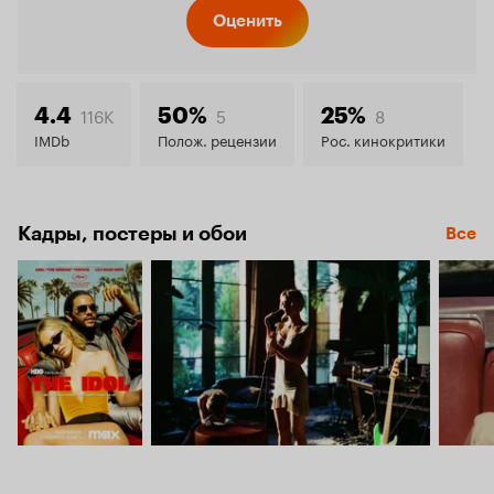
Кинопо
Оценить
5.8
116K
5
8
4.4
50%
25%
IMDb
Полож. рецензии
Рос. кинокритики
Кадры, постеры и обои
Все