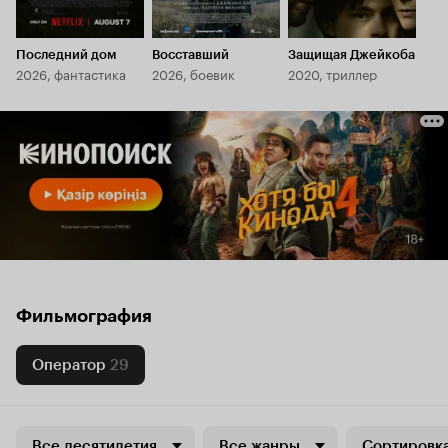
Последний дом
Восставший
Защищая Джейкоба
2026, фантастика
2026, боевик
2020, триллер
Фильмография
Оператор
29
Все десятилетия
Все жанры
Сортировка