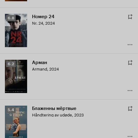
Номер 24
Рейтинг
6.8
Nr. 24
,
2024
Кинопоиска
6.8
Арман
Рейтинг
6.2
Armand
,
2024
Кинопоиска
6.2
Блаженны мёртвые
Рейтинг
5.4
Håndtering av udøde
,
2023
Кинопоиска
5.4