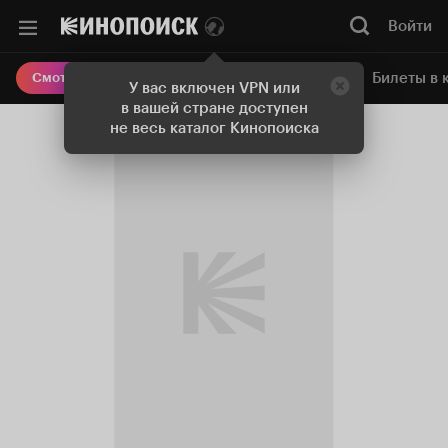
Войти
Онлайн-кинотеатр
Билеты в 
Смотреть кино
У вас включен VPN или
в вашей стране доступен
не весь каталог Кинопоиска