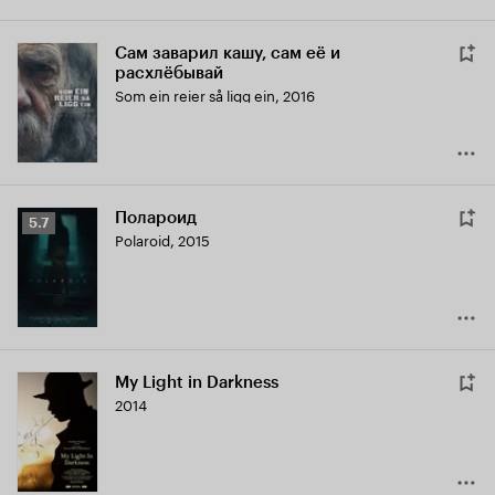
Сам заварил кашу, сам её и
расхлёбывай
Som ein reier så ligg ein
,
2016
Полароид
Рейтинг
5.7
Polaroid
,
2015
Кинопоиска
5.7
My Light in Darkness
2014