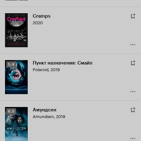
Cramps
2020
Пункт назначения: Смайл
Рейтинг
5.4
Polaroid
,
2019
Кинопоиска
5.4
Амундсен
Рейтинг
6.5
Amundsen
,
2019
Кинопоиска
6.5