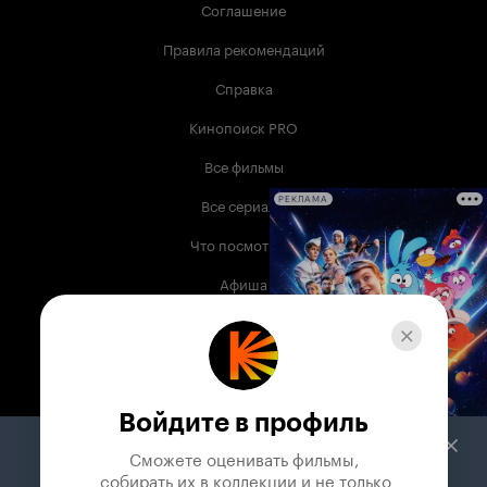
Соглашение
Правила рекомендаций
Справка
Кинопоиск PRO
Все фильмы
Все сериалы
РЕКЛАМА
Что посмотреть
Афиша
Музыка
Телепрограмма
Книги
Войдите в профиль
Служба поддержки
Сможете оценивать фильмы,

 собирать их в коллекции и не только