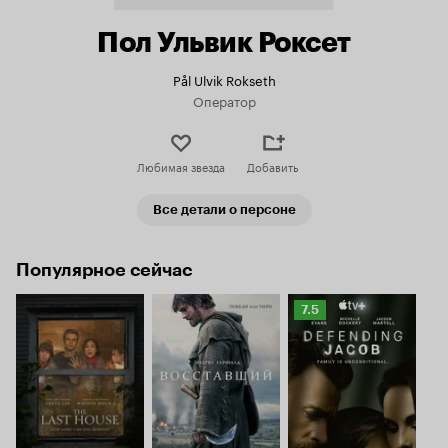
Пол Ульвик Роксет
Pål Ulvik Rokseth
Оператор
Любимая звезда
Добавить
Все детали о персоне
Популярное сейчас
Рейтинг
7.5
Кинопоиска
7.5