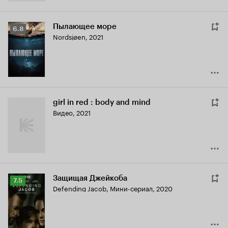
Пылающее море
Рейтинг
6.8
Nordsjøen
,
2021
Кинопоиска
6.8
girl in red : body and mind
Видео, 2021
Защищая Джейкоба
Рейтинг
7.5
Defending Jacob
,
Мини-сериал, 2020
Кинопоиска
7.5