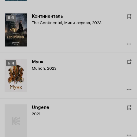
Континенталь
Рейтинг
6.6
The Continental
,
Мини-сериал, 2023
Кинопоиска
6.6
Мунк
Рейтинг
6.4
Munch
,
2023
Кинопоиска
6.4
Ungene
2021