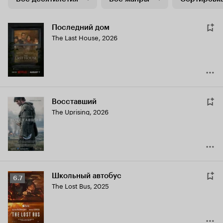
Последний дом
The Last House
,
2026
Восставший
The Uprising
,
2026
Школьный автобус
Рейтинг
6.7
The Lost Bus
,
2025
Кинопоиска
6.7