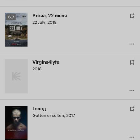
Утёйа, 22 июля
Рейтинг
6.7
22 July
,
2018
Кинопоиска
6.7
Virgins4lyfe
2018
Голод
Gutten er sulten
,
2017