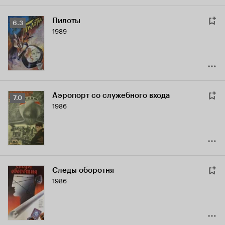
Пилоты
Рейтинг
6.3
1989
Кинопоиска
6.3
Аэропорт со служебного входа
Рейтинг
7.0
1986
Кинопоиска
7.0
Следы оборотня
1986