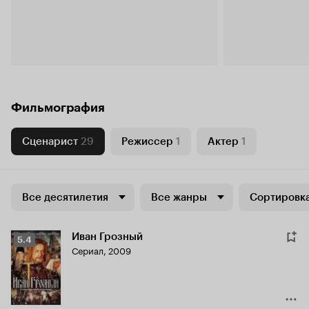
Фильмография
Сценарист
29
Режиссер
1
Актер
1
Все десятилетия
Все жанры
Сортировка
Иван Грозный
Рейтинг
5.4
Сериал, 2009
Кинопоиска
5.4