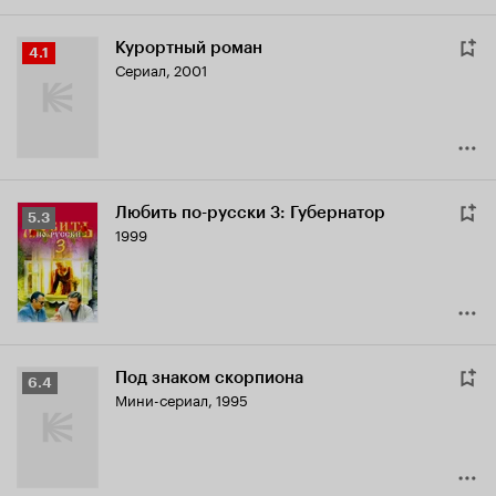
Курортный роман
Рейтинг
4.1
Сериал, 2001
Кинопоиска
4.1
Любить по-русски 3: Губернатор
Рейтинг
5.3
1999
Кинопоиска
5.3
Под знаком скорпиона
Рейтинг
6.4
Мини-сериал, 1995
Кинопоиска
6.4