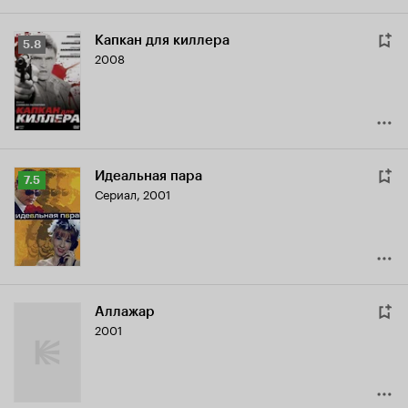
Капкан для киллера
Рейтинг
5.8
2008
Кинопоиска
5.8
Идеальная пара
Рейтинг
7.5
Сериал, 2001
Кинопоиска
7.5
Аллажар
2001