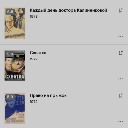
Каждый день доктора Калинниковой
Рейтинг
6.8
1973
Кинопоиска
6.8
Схватка
Рейтинг
5.8
1972
Кинопоиска
5.8
Право на прыжок
Рейтинг
5.9
1972
Кинопоиска
5.9