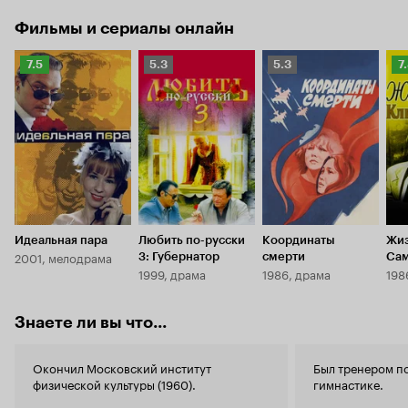
Фильмы и сериалы онлайн
Рейтинг
Рейтинг
Рейтинг
Р
7.5
5.3
5.3
7
Кинопоиска
Кинопоиска
Кинопоиска
К
7.5
5.3
5.3
7.
Идеальная пара
Любить по-русски
Координаты
Жиз
2001, мелодрама
3: Губернатор
смерти
Сам
1999, драма
1986, драма
198
Знаете ли вы что...
Окончил Московский институт
Был тренером п
физической культуры (1960).
гимнастике.