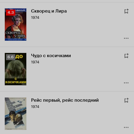
Скворец и Лира
Рейтинг
4.3
1974
Кинопоиска
4.3
Чудо с косичками
Рейтинг
6.6
1974
Кинопоиска
6.6
Рейс первый, рейс последний
1974