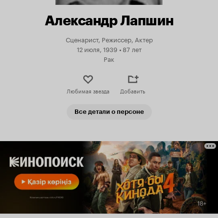
Александр Лапшин
Сценарист, Режиссер, Актер
12 июля, 1939
•
87 лет
Рак
Любимая звезда
Добавить
Все детали о персоне