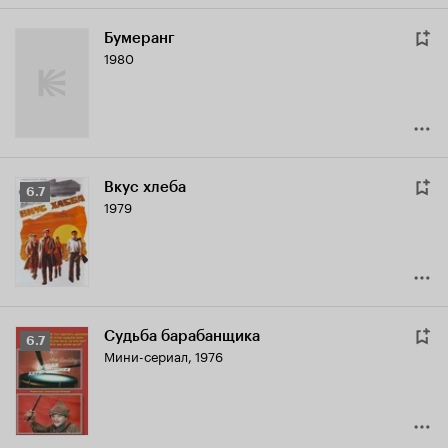
Бумеранг
1980
Вкус хлеба
Рейтинг
6.7
1979
Кинопоиска
6.7
Судьба барабанщика
Рейтинг
6.7
Мини-сериал, 1976
Кинопоиска
6.7