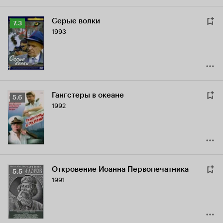
Серые волки
Рейтинг
7.3
1993
Кинопоиска
7.3
Гангстеры в океане
Рейтинг
5.6
1992
Кинопоиска
5.6
Откровение Иоанна Первопечатника
Рейтинг
5.5
1991
Кинопоиска
5.5