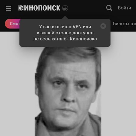
Войти
Онлайн-кинотеатр
Билеты в 
Смотреть кино
У вас включен VPN или
в вашей стране доступен
не весь каталог Кинопоиска