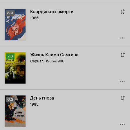
Координаты смерти
Рейтинг
5.3
1986
Кинопоиска
5.3
Жизнь Клима Самгина
Рейтинг
7.8
Сериал, 1986–1988
Кинопоиска
7.8
День гнева
Рейтинг
6.2
1985
Кинопоиска
6.2