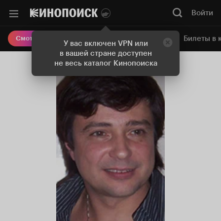
Войти
Онлайн-кинотеатр
Билеты в 
Смотреть кино
У вас включен VPN или
в вашей стране доступен
не весь каталог Кинопоиска