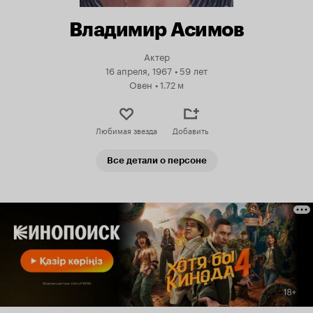
Владимир Асимов
Актер
16 апреля, 1967
•
59 лет
Овен
•
1.72 м
Любимая звезда
Добавить
Все детали о персоне