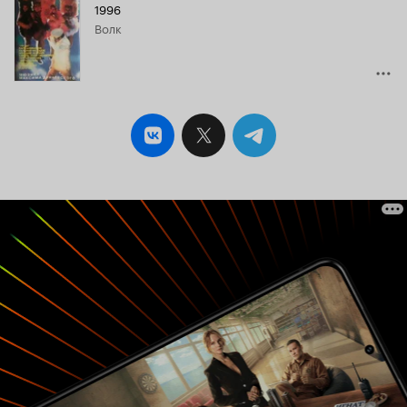
1996
волк