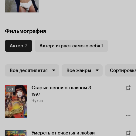
Фильмография
Актер
2
Актер: играет самого себя
1
Все десятилетия
Все жанры
Сортировка
Старые песни о главном 3
Рейтинг
5.1
1997
Кинопоиска
чукча
5.1
Умереть от счастья и любви