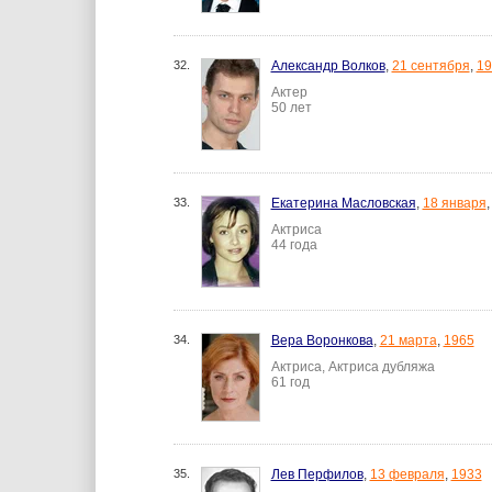
32.
Александр Волков
,
21 сентября
,
19
Актер
50 лет
33.
Екатерина Масловская
,
18 января
Актриса
44 года
34.
Вера Воронкова
,
21 марта
,
1965
Актриса, Актриса дубляжа
61 год
35.
Лев Перфилов
,
13 февраля
,
1933