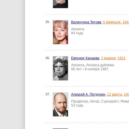
25.
Валентина Титова
,
6 февраля
,
194
Актриса
84 года
26.
Евгения Ханаева
,
2 января
,
1921
Актриса, Актриса дубляжа
66 лет
8 ноября 1987
•
27.
Алексей А. Петрухин
,
12 марта
,
19
Продюсер, Актер, Сценарист, Реж
53 года