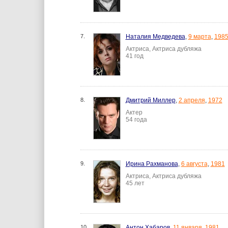
7.
Наталия Медведева
,
9 марта
,
198
Актриса, Актриса дубляжа
41 год
8.
Дмитрий Миллер
,
2 апреля
,
1972
Актер
54 года
9.
Ирина Рахманова
,
6 августа
,
1981
Актриса, Актриса дубляжа
45 лет
10.
Антон Хабаров
,
11 января
,
1981