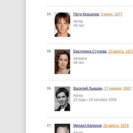
14.
Пётр Красилов
,
3 июня
,
1977
Актер
49 лет
15.
Екатерина Стулова
,
23 марта
,
197
Актриса
49 лет
16.
Василий Лыкшин
,
27 января
,
1987
Актер
22 года
18 октября 2009
•
17.
Михаил Евланов
,
26 марта
,
1976
Актер