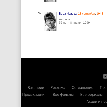
50.
Вера Ивлева
,
18 сентября
,
1943
Актриса
55 лет
8 января 1999
•
Вакансии
Реклама
Соглашение
Пра
Предложения
Все фильмы
Все сериалы
Акции и по