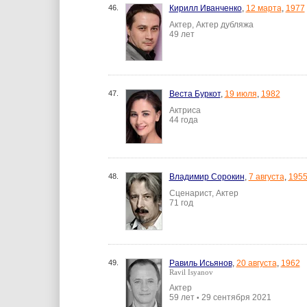
46.
Кирилл Иванченко
,
12 марта
,
1977
Актер, Актер дубляжа
49 лет
47.
Веста Буркот
,
19 июля
,
1982
Актриса
44 года
48.
Владимир Сорокин
,
7 августа
,
195
Сценарист, Актер
71 год
49.
Равиль Исьянов
,
20 августа
,
1962
Ravil Isyanov
Актер
59 лет
29 сентября 2021
•