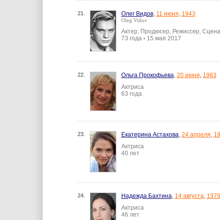
21.
Олег Видов
,
11 июня
,
1943
Oleg Vidov
Актер, Продюсер, Режиссер, Сцен
73 года
15 мая 2017
•
22.
Ольга Прокофьева
,
20 июня
,
1963
Актриса
63 года
23.
Екатерина Астахова
,
24 апреля
,
1
Актриса
40 лет
24.
Надежда Бахтина
,
14 августа
,
197
Актриса
46 лет