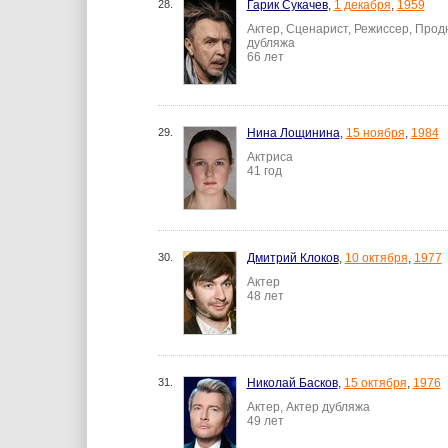
28.
Гарик Сукачев
,
1 декабря
,
1959
Актер, Сценарист, Режиссер, Прод
дубляжа
66 лет
29.
Нина Лощинина
,
15 ноября
,
1984
Актриса
41 год
30.
Дмитрий Клоков
,
10 октября
,
1977
Актер
48 лет
31.
Николай Басков
,
15 октября
,
1976
Актер, Актер дубляжа
49 лет