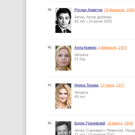
39.
Руслан Ахметов
,
19 февраля
,
1940
Актер, Актер дубляжа
65 лет
23 июля 2005
•
40.
Алла Ковнир
,
3 февраля
,
1975
Актриса
51 год
41.
Ирина Тонева
,
27 июня
,
1977
Актриса
49 лет
42.
Борис Грачевский
,
18 марта
,
1949
Актер, Сценарист, Режиссер, Про
71 год
14 января 2021
•