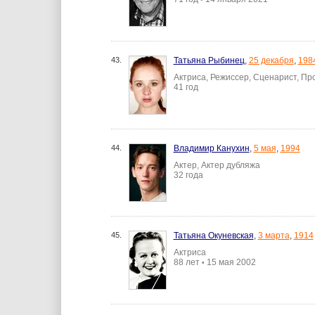
43.
Татьяна Рыбинец
,
25 декабря
,
198
Актриса, Режиссер, Сценарист, П
41 год
44.
Владимир Канухин
,
5 мая
,
1994
Актер, Актер дубляжа
32 года
45.
Татьяна Окуневская
,
3 марта
,
1914
Актриса
88 лет
15 мая 2002
•