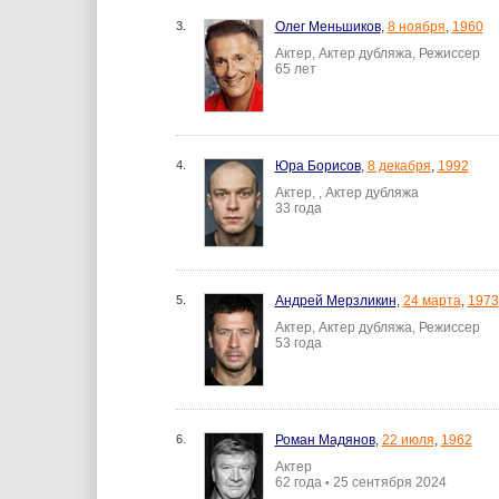
3.
Олег Меньшиков
,
8 ноября
,
1960
Актер, Актер дубляжа, Режиссер
65 лет
4.
Юра Борисов
,
8 декабря
,
1992
Актер, , Актер дубляжа
33 года
5.
Андрей Мерзликин
,
24 марта
,
1973
Актер, Актер дубляжа, Режиссер
53 года
6.
Роман Мадянов
,
22 июля
,
1962
Актер
62 года
25 сентября 2024
•