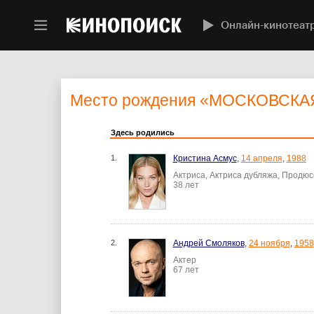
Онлайн-кинотеат
Место рождения
«МОСКОВСКА
Здесь родились
1.
Кристина Асмус
,
14 апреля
,
1988
Актриса, Актриса дубляжа, Продюс
38 лет
2.
Андрей Смоляков
,
24 ноября
,
1958
Актер
67 лет