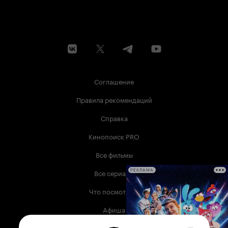
Соглашение
Правила рекомендаций
Справка
Кинопоиск PRO
Все фильмы
Все сериалы
РЕКЛАМА
Что посмотреть
Афиша
Музыка