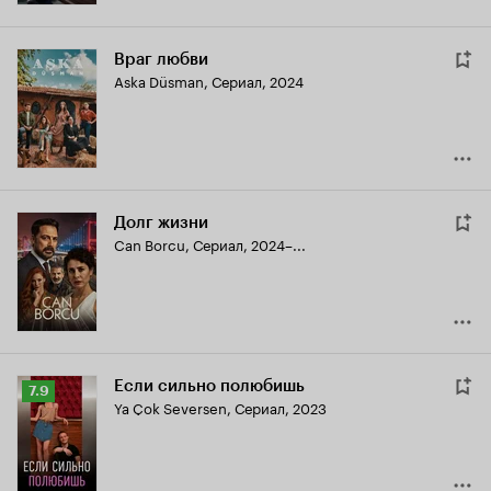
Враг любви
Aska Düsman
,
Сериал, 2024
Долг жизни
Can Borcu
,
Сериал, 2024–...
Если сильно полюбишь
Рейтинг
7.9
Ya Çok Seversen
,
Сериал, 2023
Кинопоиска
7.9