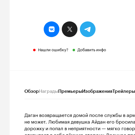
Нашли ошибку?
Добавить инфо
Обзор
Награды
Премьеры
Изображения
Трейлеры
Даган возвращается домой после службы в арм
не может. Любимая девушка Айдан его бросила,
дорожку и попал в неприятности — мягко гово
открывает в себе тёмную сторону. Военное пр