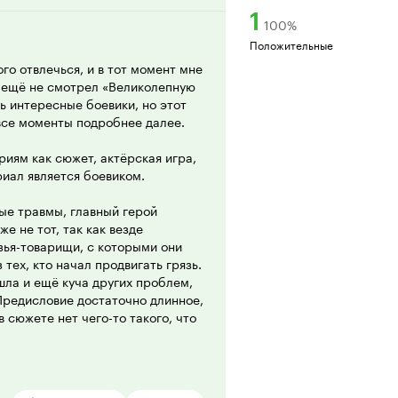
1
100
%
Положительные
го отвлечься, и в тот момент мне
я ещё не смотрел «Великолепную
ть интересные боевики, но этот
все моменты подробнее далее.
иям как сюжет, актёрская игра,
риал является боевиком.
ные травмы, главный герой
е не тот, так как везде
зья-товарищи, с которыми они
тех, кто начал продвигать грязь.
шла и ещё куча других проблем,
 Предисловие достаточно длинное,
в сюжете нет чего-то такого, что
жет какой-то неполноценный. Есть
та, имеются сюжетные повороты,
е того, помимо основной сюжетной
ные линии, которые по ходу