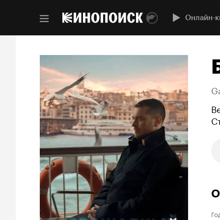
Онлайн-к
G
В
С
О
Го