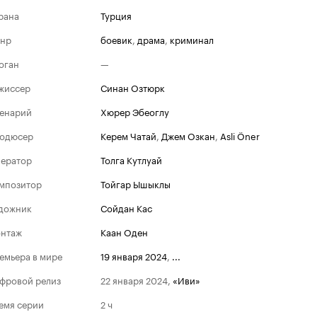
рана
Турция
нр
боевик
,
драма
,
криминал
оган
—
жиссер
Синан Озтюрк
енарий
Хюрер Эбеоглу
одюсер
Керем Чатай
,
Джем Озкан
,
Asli Öner
ератор
Толга Кутлуай
мпозитор
Тойгар Ышыклы
дожник
Сойдан Кас
нтаж
Каан Оден
емьера в мире
19 января 2024
,
...
фровой релиз
22 января 2024
,
«Иви»
емя серии
2 ч