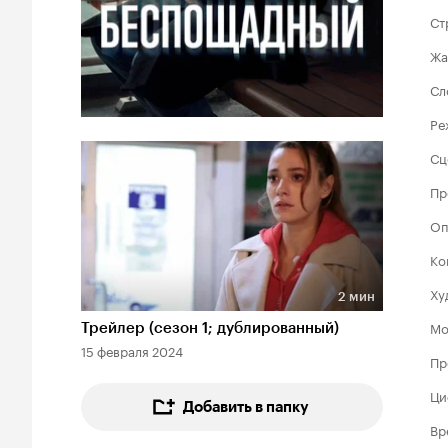
Ст
Жа
Сл
Ре
Сц
Пр
Оп
Ко
Ху
2 мин
Длительность 2 мин
Мо
Трейлер (сезон 1; дублированный)
15 февраля 2024
Пр
Ци
Добавить в папку
Вр