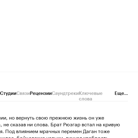
Студии
Связи
Рецензии
Саундтреки
Ключевые
Еще...
слова
ии, но вернуть свою прежнюю жизнь он уже
 не сказав ни слова. Брат Рюзгар встал на кривую
ря. Под влиянием мрачных перемен Даган тоже
ошлое, бойцовские навыки, личная храбрость