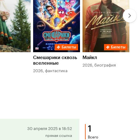
Билеты
Билеты
Смешарики сквозь
Майкл
Зл
вселенные
мер
2026, биография
2026, фантастика
202
1
Положительная
30 апреля 2025 в 18:52
прямая ссылка
рецензия
Всего