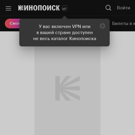
Войти
Онлайн-кинотеатр
Билеты в 
Смотреть кино
У вас включен VPN или
в вашей стране доступен
не весь каталог Кинопоиска