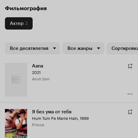
Фильмография
Актер
3
Все десятилетия
Все жанры
Сортировка
Aana
2021
Arun Son
Я без ума от тебя
Hum Tum Pe Marte Hain
,
1999
Prince