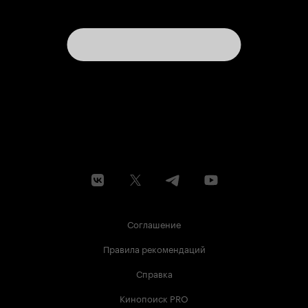
Соглашение
Правила рекомендаций
Справка
Кинопоиск PRO