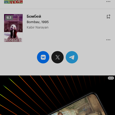
Бомбей
Рейтинг
6.1
Bombay
,
1995
Кинопоиска
Kabir Narayan
6.1