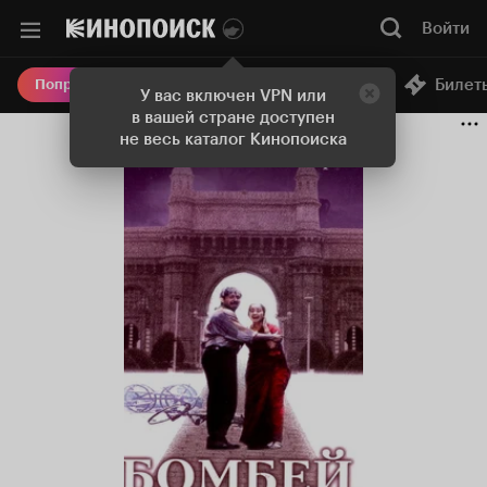
Войти
Онлайн-кинотеатр
Билет
Попробовать Плюс
У вас включен VPN или
в вашей стране доступен
не весь каталог Кинопоиска