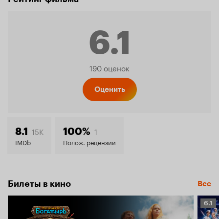
6.1
Рейтинг
190 оценок
Кинопо
Оценить
6.1
15K
1
8.1
100%
IMDb
Полож. рецензии
Билеты в кино
Все
Рейт
6.1
Кино