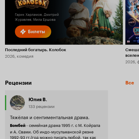
6.1
Гарик Харламов, Дмитрий
Журавлев, Мила Ершова
Билеты
Последний богатырь. Колобок
Смеша
2026, комедия
вселе
2026, 
Рецензии
Все
Юлия В.
133 рецензии
Тяжёлая и сентиментальная драма.
- семейная драма 1995 г. с М. Койрала
Бомбей
и А. Свами. Об индо-мусульманской резне
1992-93 гг.(год можно писать любой, так как