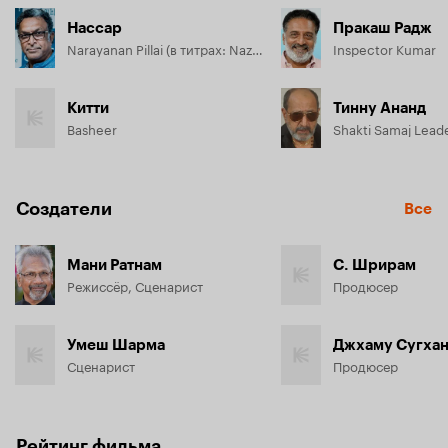
Нассар
Пракаш Радж
Narayanan Pillai (в титрах: Nazar)
Inspector Kumar
Китти
Тинну Ананд
Basheer
Shakti Samaj Lead
Создатели
Все
Мани Ратнам
С. Шрирам
Режиссёр, Сценарист
Продюсер
Умеш Шарма
Джхаму Сугха
Сценарист
Продюсер
Рейтинг фильма