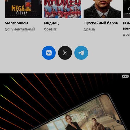
Мегаполисы
Индиец
Оружейный барон
И н
документальный
боевик
драма
мен
дра