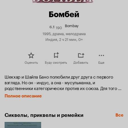
Бомбей
Bombay
190
Рейтинг
6.1
Кинопоиска
1995, драма, мелодрама
6.1
Индия, 2 ч 21 мин, 0+
Оценить
Буду смотреть
Добавить
Еще
Шекхар и Шайла Бано полюбили друг друга с первого 
взгляда. Но он - индус, а она - мусульманка, и 
родственники категорически против их союза. Для того 
чтобы пожениться, им приходится покинуть родную 
Полное описание
деревню и уехать в Бомбей.

Проходит несколько счастливых лет, у них растут два 
Сиквелы, приквелы и ремейки
Все
чудесных малыша - Камал и Кабир. Но грядет 6 декабря 
1992 года, когда они окажутся втянутыми в кровавые 
межрелигиозные разборки между индусами и 