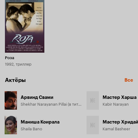
мусульманами.
Роза
1992, триллер
Актёры
Все
Арвинд Свами
Мастер Харша
Shekhar Narayanan Pillai (в титрах: Arvind Swami)
Kabir Narayan
Маниша Коирала
Мастер Хрида
Shaila Bano
Kamal Basheer