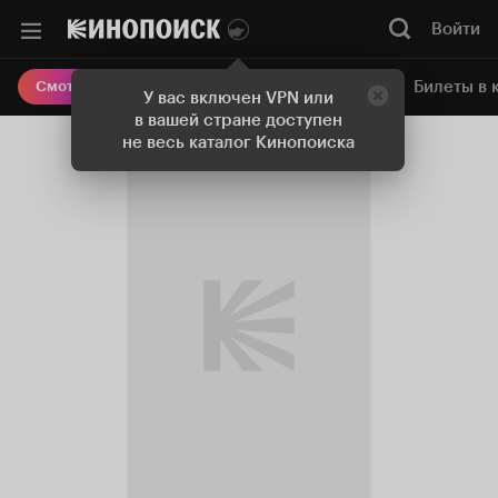
Войти
Онлайн-кинотеатр
Билеты в 
Смотреть кино
У вас включен VPN или
в вашей стране доступен
не весь каталог Кинопоиска