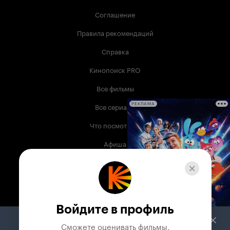
Соглашение
Правила рекомендаций
Справка
Кинопоиск PRO
Все фильмы
Все сериалы
РЕКЛАМА
Что посмотреть
Афиша
Музыка
Телепрограмма
Книги
Войдите в профиль
Служба поддержки
Сможете оценивать фильмы,
