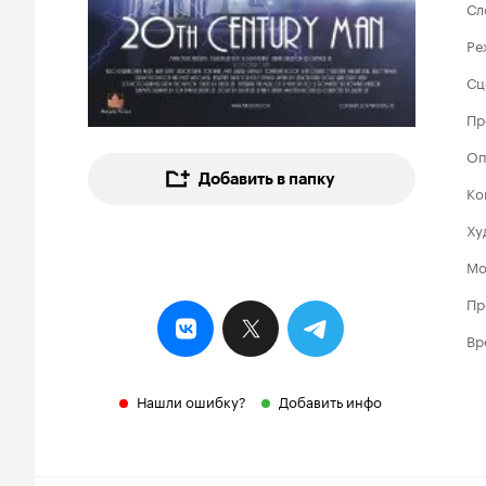
Сл
Ре
Сц
Пр
Оп
Добавить в папку
Ко
Ху
Мо
Пр
Вр
Нашли ошибку?
Добавить инфо