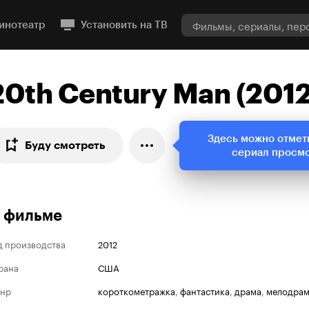
инотеатр
Установить на ТВ
20th Century Man (2012
Здесь можно отмет
Буду смотреть
сериал просм
 фильме
д производства
2012
рана
США
нр
короткометражка
,
фантастика
,
драма
,
мелодра