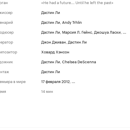
оган
«He had a future... Until he left the past»
жиссер
Дастин Ли
енарий
Дастин Ли
,
Andy Trhlin
одюсер
Дастин Ли
,
Марсия Л. Гейнс
,
Джошуа Ласки
,
...
ератор
Джон Дживан
,
Дастин Ли
мпозитор
Ховард Хэнсон
дожник
Дастин Ли
,
Chelsea DeScenna
нтаж
Дастин Ли
емьера в мире
17 февраля 2012
,
...
емя
14 мин