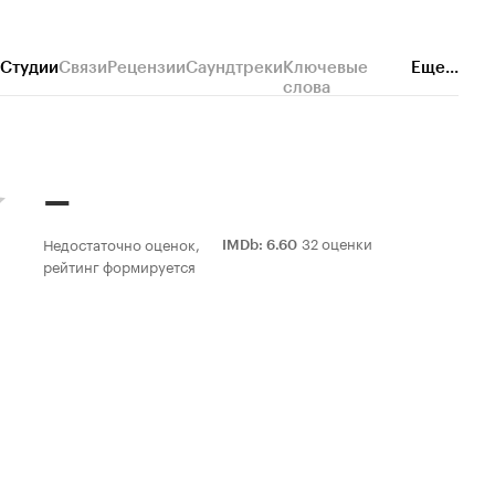
Студии
Связи
Рецензии
Саундтреки
Ключевые
Еще...
слова
–
32 оценки
Недостаточно оценок,
IMDb
:
6.60
рейтинг формируется