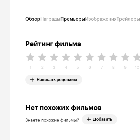
Обзор
Награды
Премьеры
Изображения
Трейлеры
Рейтинг фильма
1
2
3
4
5
6
7
8
9
10
Написать рецензию
Нет похожих фильмов
Знаете похожие фильмы?
Добавить