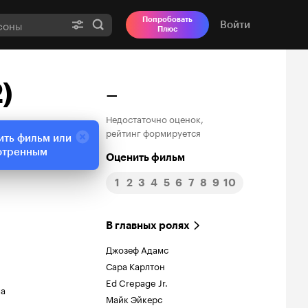
Попробовать
Войти
Плюс
)
–
Недостаточно оценок,
рейтинг формируется
ить фильм или
отренным
Оценить фильм
1
2
3
4
5
6
7
8
9
10
В главных ролях
Джозеф Адамс
Сара Карлтон
Ed Crepage Jr.
ма
Майк Эйкерс