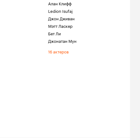
Алан Клифф
Ledion Isufaj
Джон Дживан
Мэтт Ласкер
Бет Ли
Джонатан Мун
16 актеров