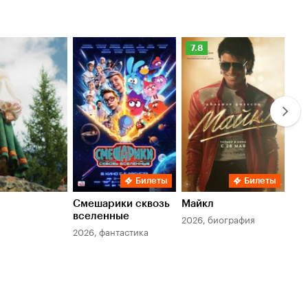
Рейтинг
Ре
7.8
6.
Кинопоиска
Ки
7.8
6.
Билеты
Билеты
Смешарики сквозь
Майкл
Зл
вселенные
мер
2026, биография
2026, фантастика
202