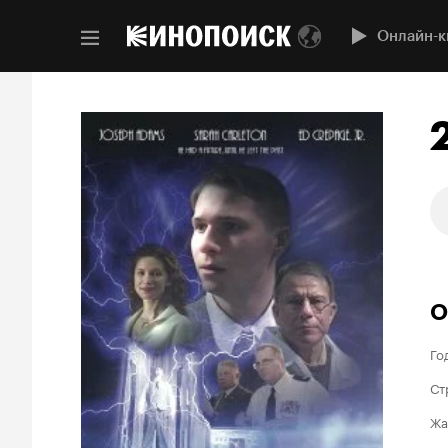
Онлайн-к
О
Го
Ст
Жа