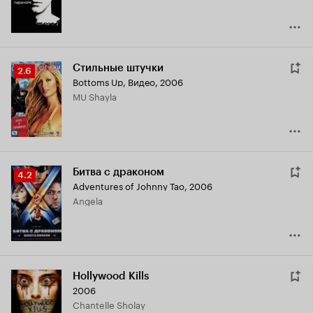
Стильные штучки
Рейтинг
2.6
Bottoms Up
,
Видео, 2006
Кинопоиска
MU Shayla
2.6
Битва с драконом
Рейтинг
4.2
Adventures of Johnny Tao
,
2006
Кинопоиска
Angela
4.2
Hollywood Kills
2006
Chantelle Sholay