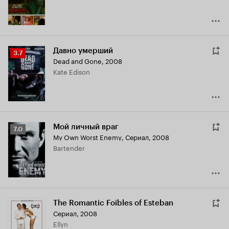
Давно умерший
Рейтинг
3.7
Dead and Gone
,
2008
Кинопоиска
Kate Edison
3.7
Мой личный враг
Рейтинг
7.0
My Own Worst Enemy
,
Сериал, 2008
Кинопоиска
Bartender
7.0
The Romantic Foibles of Esteban
Сериал, 2008
Ellyn