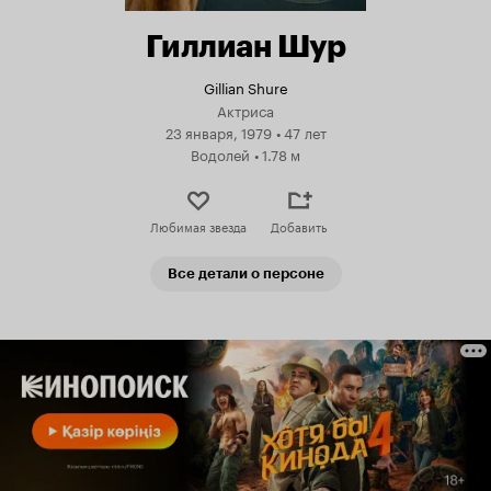
Гиллиан Шур
Gillian Shure
Актриса
23 января, 1979
•
47 лет
Водолей
•
1.78 м
Любимая звезда
Добавить
Все детали о персоне