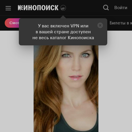
Войти
Онлайн-кинотеатр
Билеты в 
Смотреть кино
У вас включен VPN или
в вашей стране доступен
не весь каталог Кинопоиска