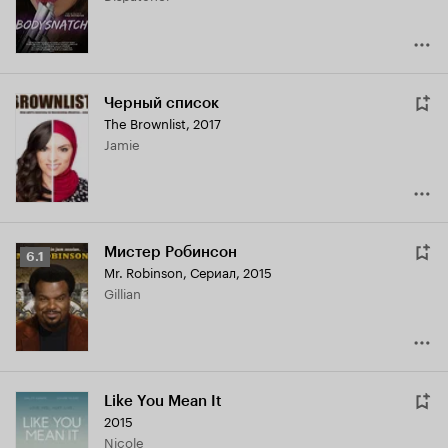
Черный список
The Brownlist
,
2017
Jamie
Мистер Робинсон
Рейтинг
6.1
Mr. Robinson
,
Сериал, 2015
Кинопоиска
Gillian
6.1
Like You Mean It
2015
Nicole