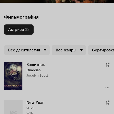
Фильмография
Актриса
33
Все десятилетия
Все жанры
Сортировка
Защитник
Guardian
Jocelyn Scott
New Year
2021
Willa