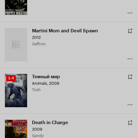
Martini Mom and Devil Spawn
2012
Saffron
Темный мир
Рейтинг
3.4
Animals
,
2009
Кинопоиска
Trish
3.4
Death in Charge
2009
Sandy