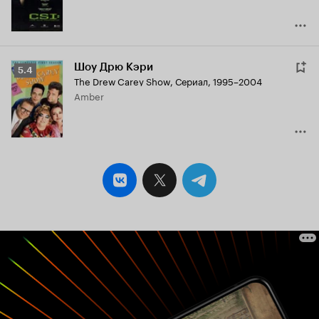
Шоу Дрю Кэри
Рейтинг
5.4
The Drew Carey Show
,
Сериал, 1995–2004
Кинопоиска
Amber
5.4