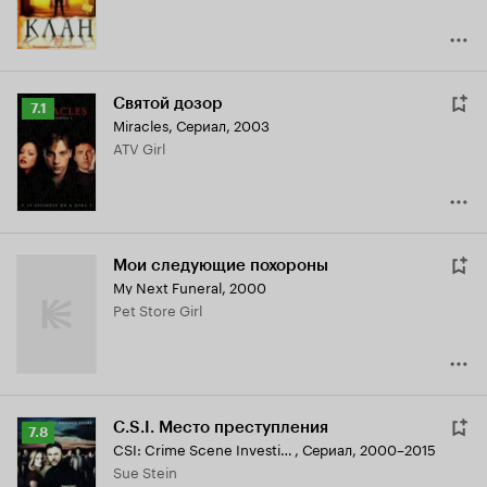
Святой дозор
Рейтинг
7.1
Miracles
,
Сериал, 2003
Кинопоиска
ATV Girl
7.1
Мои следующие похороны
My Next Funeral
,
2000
Pet Store Girl
C.S.I. Место преступления
Рейтинг
7.8
CSI: Crime Scene Investigation
,
Сериал, 2000–2015
Кинопоиска
Sue Stein
7.8