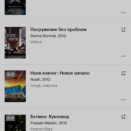
Погружение без проблем
Diving Normal
,
2013
Willow
Ноев ковчег: Новое начало
Рейтинг
6.4
Noah
,
2012
Кинопоиска
Innga, озвучка
6.4
Бэтмен: Кукловод
Рейтинг
6.0
Puppet Master
,
2012
Кинопоиска
Peyton Riley
6.0