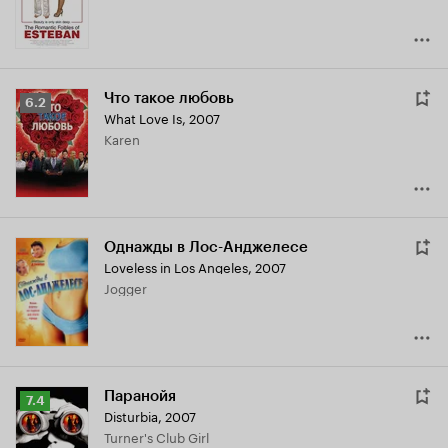
Что такое любовь
Рейтинг
6.2
What Love Is
,
2007
Кинопоиска
Karen
6.2
Однажды в Лос-Анджелесе
Loveless in Los Angeles
,
2007
Jogger
Паранойя
Рейтинг
7.4
Disturbia
,
2007
Кинопоиска
Turner's Club Girl
7.4