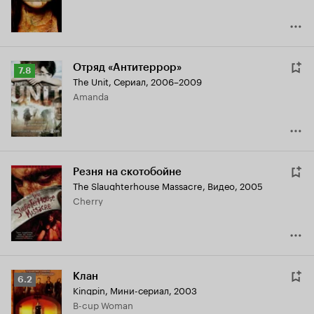
Отряд «Антитеррор»
Рейтинг
7.8
The Unit
,
Сериал, 2006–2009
Кинопоиска
Amanda
7.8
Резня на скотобойне
The Slaughterhouse Massacre
,
Видео, 2005
Cherry
Клан
Рейтинг
6.2
Kingpin
,
Мини-сериал, 2003
Кинопоиска
B-cup Woman
6.2