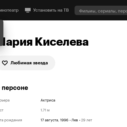
инотеатр
Установить на ТВ
Мария Киселева
Любимая звезда
 персоне
рьера
Актриса
ст
1.71 м
та рождения
17 августа
,
1996
•
Лев
•
29 лет