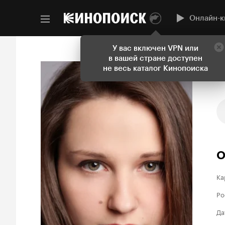
Онлайн-к
У вас включен VPN или
в вашей стране доступен
не весь каталог Кинопоиска
О
Ка
Ро
Да