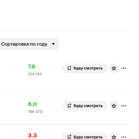
Сортировка по году
Рейтинг
314
7.6
Буду смотреть
314 143
Кинопоиска
143
7.6
оценки
Рейтинг
198
8.0
Буду смотреть
198 470
Кинопоиска
470
8.0
оценок
Рейтинг
1
3.3
Буду смотреть