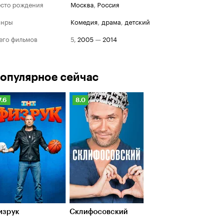
сто рождения
Москва
,
Россия
анры
комедия
,
драма
,
детский
его фильмов
5
,
2005
—
2014
опулярное сейчас
Рейтинг
Рейтинг
7.6
8.0
Кинопоиска
Кинопоиска
.6
8.0
изрук
Склифосовский