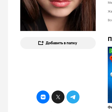
Ме
Ж
Вс
П
Добавить в папку
7
Ф