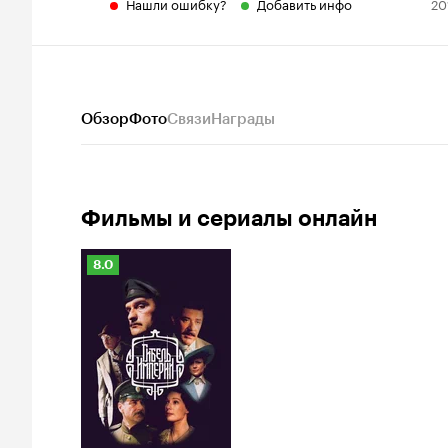
Нашли ошибку?
Добавить инфо
20
Обзор
Фото
Связи
Награды
Фильмы и сериалы онлайн
Рейтинг
8.0
Кинопоиска
8.0