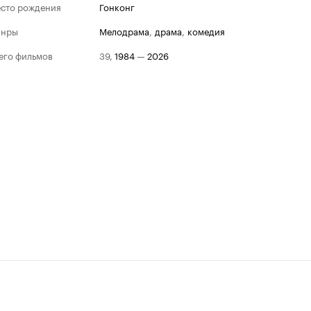
сто рождения
Гонконг
анры
мелодрама
,
драма
,
комедия
его фильмов
39
,
1984
—
2026