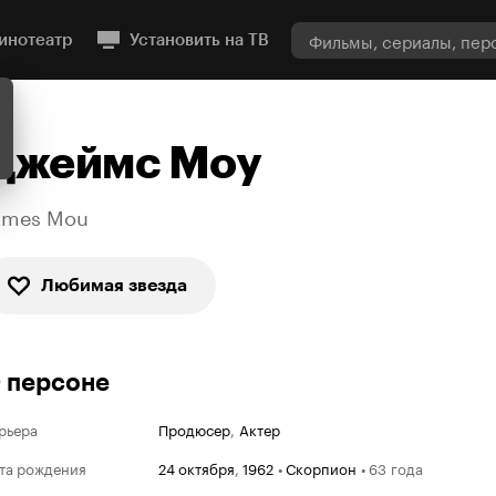
инотеатр
Установить на ТВ
Джеймс Моу
ames Mou
Любимая звезда
 персоне
рьера
Продюсер
,
Актер
та рождения
24 октября
,
1962
•
Скорпион
•
63 года