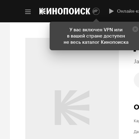
Онлайн-к
У вас включен VPN или
в вашей стране доступен
не весь каталог Кинопоиска
J
О
Ка
Да