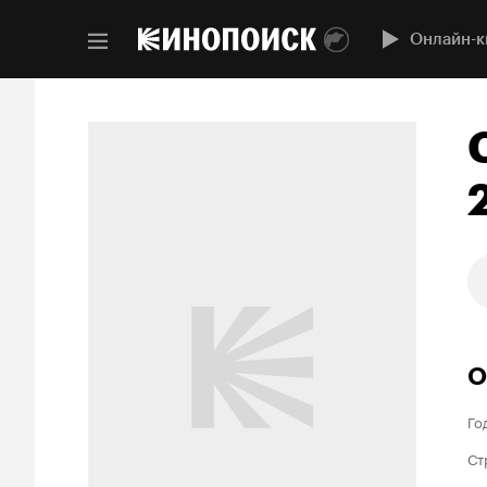
Онлайн-к
О
Го
Ст