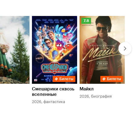
Рейтинг
Ре
7.8
6.
Кинопоиска
Ки
7.8
6.
Билеты
Билеты
Смешарики сквозь
Майкл
Зл
вселенные
мер
2026, биография
2026, фантастика
202