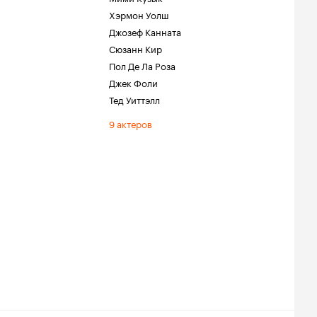
Хэрмон Уолш
Джозеф Канната
Сюзанн Кир
Пол Де Ла Роза
Джек Фоли
Тед Уиттэлл
9 актеров