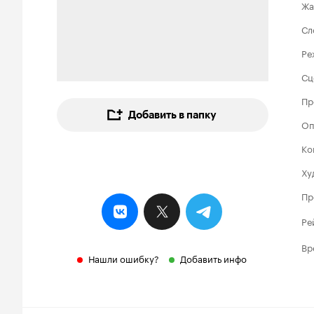
Жа
Сл
Ре
Сц
Пр
Добавить в папку
Оп
Ко
Ху
Пр
Ре
Вр
Нашли ошибку?
Добавить инфо