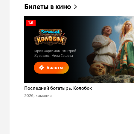
Билеты в кино
Рейтинг
1.6
Кинопоиска
1.6
Гарик Харламов, Дмитрий
Журавлев, Мила Ершова
Билеты
Последний богатырь. Колобок
2026, комедия