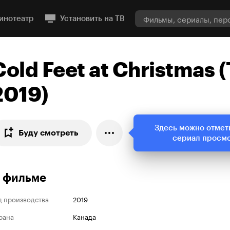
инотеатр
Установить на ТВ
Cold Feet at Christmas (
2019)
Здесь можно отмет
Буду смотреть
сериал просм
 фильме
д производства
2019
рана
Канада