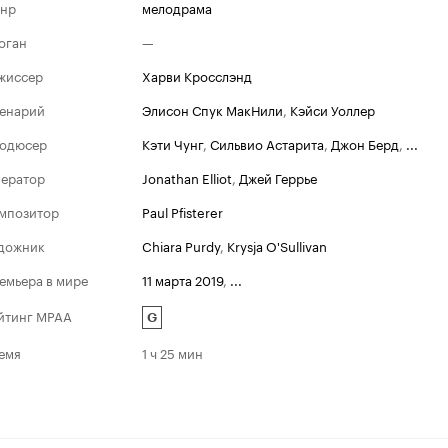
нр
мелодрама
оган
—
жиссер
Харви Кросслэнд
енарий
Элисон Спук МакНили
,
Кэйси Уоллер
одюсер
Кэти Чунг
,
Сильвио Астарита
,
Джон Берд
,
...
ератор
Jonathan Elliot
,
Джей Геррье
мпозитор
Paul Pfisterer
дожник
Chiara Purdy
,
Krysja O'Sullivan
емьера в мире
11 марта 2019
,
...
йтинг MPAA
G
емя
1 ч 25 мин