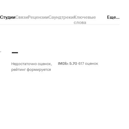
Студии
Связи
Рецензии
Саундтреки
Ключевые
Еще...
слова
–
617 оценок
Недостаточно оценок,
IMDb
:
5.70
рейтинг формируется