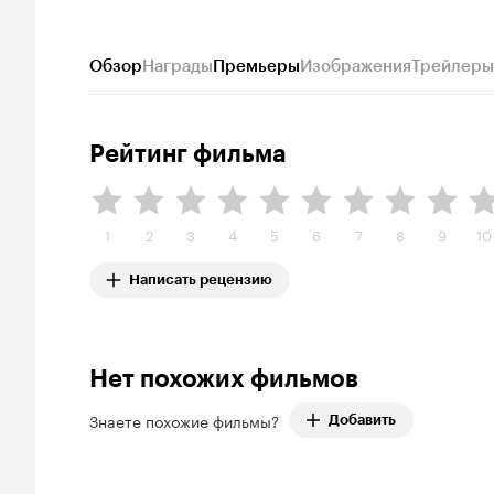
Обзор
Награды
Премьеры
Изображения
Трейлеры
Рейтинг фильма
1
2
3
4
5
6
7
8
9
10
Написать рецензию
Нет похожих фильмов
Знаете похожие фильмы?
Добавить