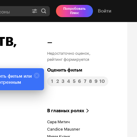
Попробовать
Войти
Плюс
ТВ,
–
Недостаточно оценок,
рейтинг формируется
Оценить фильм
ить фильм или
1
2
3
4
5
6
7
8
9
10
отренным
В главных ролях
Сара Митич
Candice Mausner
Мими Кузык