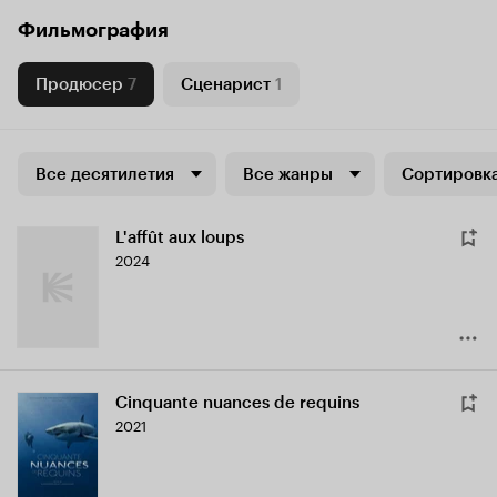
Фильмография
Продюсер
7
Сценарист
1
Все десятилетия
Все жанры
Сортировка
L'affût aux loups
2024
Cinquante nuances de requins
2021