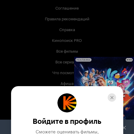
Соглашение
Правила рекомендаций
Справка
Кинопоиск PRO
Все фильмы
Все сериалы
РЕКЛАМА
Что посмотреть
Афиша
Музыка
Телепрограмма
Книги
Войдите в профиль
Служба поддержки
Сможете оценивать фильмы,
