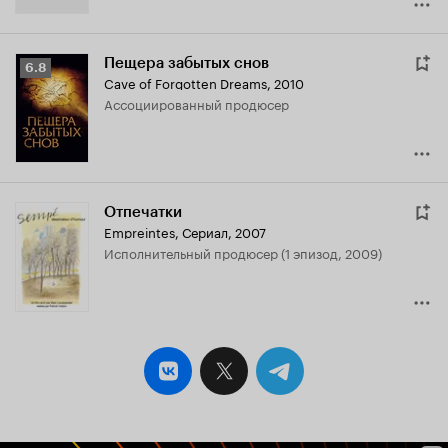
Пещера забытых снов
Рейтинг
6.8
Cave of Forgotten Dreams
,
2010
Кинопоиска
ассоциированный продюсер
6.8
Отпечатки
Empreintes
,
Сериал, 2007
исполнительный продюсер (1 эпизод, 2009)