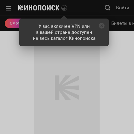
Войти
Онлайн-кинотеатр
Билеты в 
Смотреть кино
У вас включен VPN или
в вашей стране доступен
не весь каталог Кинопоиска