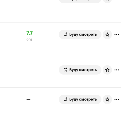
Рейтинг
291
7.7
Буду смотреть
291
Кинопоиска
оценка
7.7
—
Буду смотреть
—
Буду смотреть