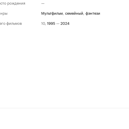
сто рождения
—
анры
мультфильм
,
семейный
,
фэнтези
его фильмов
10
,
1995
—
2024