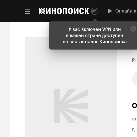
Онлайн-к
У вас включен VPN или
в вашей стране доступен
не весь каталог Кинопоиска
P
О
Ка
Да