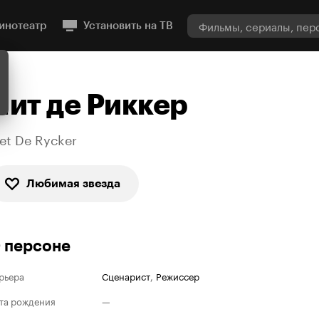
инотеатр
Установить на ТВ
Пит де Риккер
iet De Rycker
Любимая звезда
 персоне
рьера
Сценарист
,
Режиссер
та рождения
—