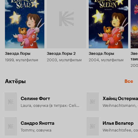
7.7
Звезда Лоры
Звезда Лоры 2
Звезда Лоры
Зве
1999, мультфильм
2003, мультфильм
2004, мультфильм
таи
200
дра
Актёры
Все
Селине Фогт
Хайнц Остерм
Laura, озвучка (в титрах: Celine Vogt)
Weihnachtsmann, 
Сандро Янотта
Илья Вельтер
Tommy, озвучка
Weihnachtsfee, о