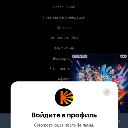
Соглашение
Правила рекомендаций
Справка
Кинопоиск PRO
Все фильмы
Все сериалы
РЕКЛАМА
Что посмотреть
Афиша
Музыка
Телепрограмма
Книги
Войдите в профиль
Служба поддержки
Сможете оценивать фильмы,
