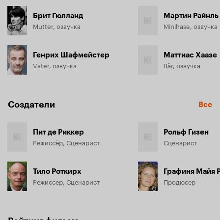
Брит Гюлланд
Мартин Райнль
Mutter, озвучка
Minihase, озвучка
Генрих Шафмейстер
Маттиас Хаазе
Vater, озвучка
Bär, озвучка
Создатели
Все
Пит де Риккер
Рольф Гизен
Режиссёр, Сценарист
Сценарист
Тило Роткирх
Графиня Майя 
Режиссёр, Сценарист
Продюсер