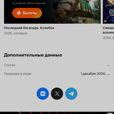
Журавлев, Мила Ершова
Билеты
Последний богатырь. Колобок
Смеша
2026, комедия
вселе
2026, 
Дополнительные данные
Слоган
—
Премьера в мире
1 декабря 2006
,
...