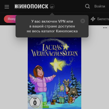
Войти
Онлайн-кинотеатр
Билет
Попробовать Плюс
У вас включен VPN или
в вашей стране доступен
не весь каталог Кинопоиска