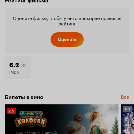
Рейтинг фильма
Оцените фильм, чтобы у него поскорее появился
рейтинг
Оценить
63
6.2
IMDb
Билеты в кино
Все
Рейт
6.1
Рейтинг
2.3
Кино
Кинопоиска
6.1
2.3
Гарик Харламов, Дмитрий