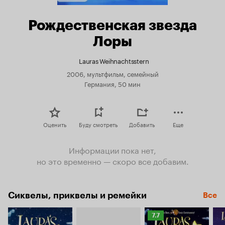
Рождественская звезда
Лоры
Lauras Weihnachtsstern
2006, мультфильм, семейный
Германия, 50 мин
Оценить
Буду смотреть
Добавить
Еще
Информации пока нет,
но это временно — скоро все добавим.
Сиквелы, приквелы и ремейки
Все
Рейтинг
7.7
Кинопоиска