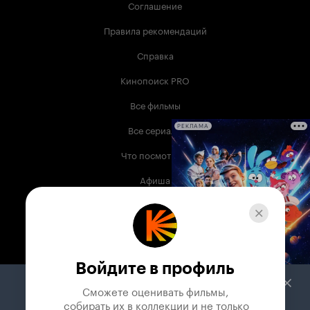
Соглашение
Правила рекомендаций
Справка
Кинопоиск PRO
Все фильмы
Все сериалы
РЕКЛАМА
Что посмотреть
Афиша
Музыка
Телепрограмма
Книги
Войдите в профиль
Служба поддержки
Сможете оценивать фильмы,

 собирать их в коллекции и не только