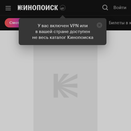
Войти
Онлайн-кинотеатр
Билеты в 
Смотреть кино
У вас включен VPN или
в вашей стране доступен
не весь каталог Кинопоиска