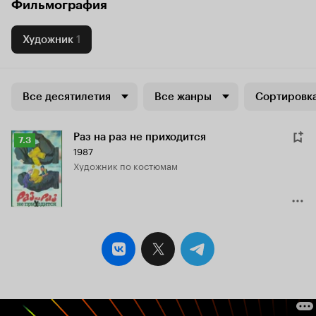
Фильмография
Художник
1
Все десятилетия
Все жанры
Сортировка
Раз на раз не приходится
Рейтинг
7.3
1987
Кинопоиска
Художник по костюмам
7.3