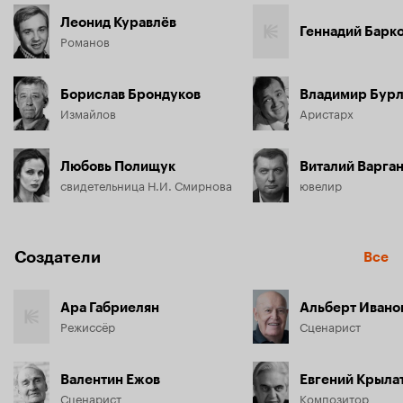
Леонид Куравлёв
Геннадий Барк
Романов
Борислав Брондуков
Владимир Бурл
Измайлов
Аристарх
Любовь Полищук
Виталий Варга
свидетельница Н.И. Смирнова
ювелир
Создатели
Все
Ара Габриелян
Альберт Ивано
Режиссёр
Сценарист
Валентин Ежов
Евгений Крыла
Сценарист
Композитор