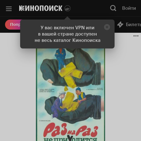
Войти
Онлайн-кинотеатр
Билет
Попробовать Плюс
У вас включен VPN или
в вашей стране доступен
не весь каталог Кинопоиска