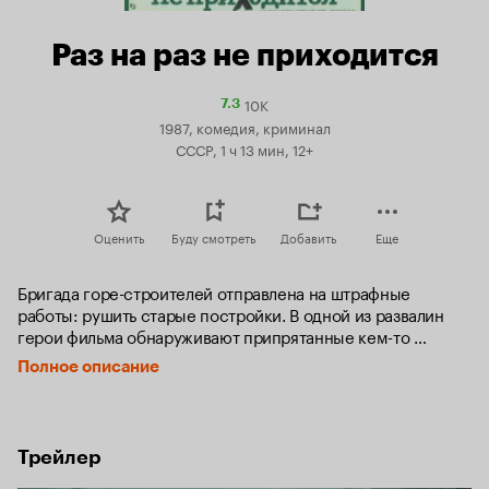
Раз на раз не приходится
10K
Рейтинг
7.3
Кинопоиска
1987, комедия, криминал
7.3
СССР, 1 ч 13 мин, 12+
Оценить
Буду смотреть
Добавить
Еще
Бригада горе-строителей отправлена на штрафные 
работы: рушить старые постройки. В одной из развалин 
герои фильма обнаруживают припрятанные кем-то 
золотые слитки. Перед ними дилемма: получить за 
Полное описание
находку четверть стоимости клада - или сбыть золото 
«налево»?
Трейлер