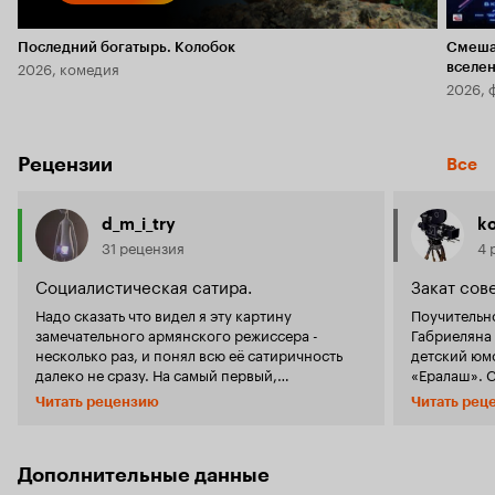
Последний богатырь. Колобок
Смеша
2026, комедия
вселе
2026, 
Рецензии
Все
d_m_i_try
k
31 рецензия
4 
Социалистическая сатира.
Закат сов
Надо сказать что видел я эту картину
Поучительн
замечательного армянского режиссера -
Габриеляна
несколько раз, и понял всю её сатиричность
детский юм
далеко не сразу. На самый первый,
«Ералаш». 
поверхностный взгляд фильм кажется вполне
под комеди
Читать рецензию
Читать рец
заурядной и унылой советской комедией.
лучше. Тако
Однако стоит только вспомнить что съемка
случаях, вс
происходит в самый разгар 'перестройки', - и
Знаменитая 
это изменит буквально всё. Дело в том, что
должна был
Дополнительные данные
практически всё, от типажей актеров, до
(кстати из-