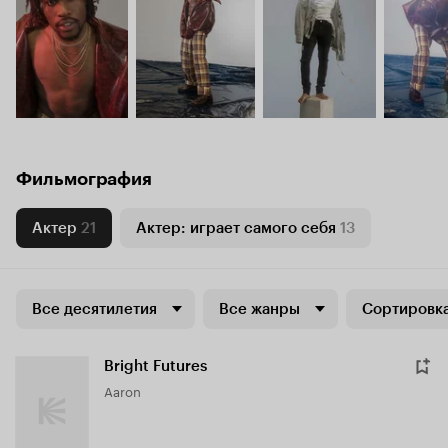
Фильмография
Актер
21
Актер: играет самого себя
13
Все десятилетия
Все жанры
Сортировка
Bright Futures
Aaron