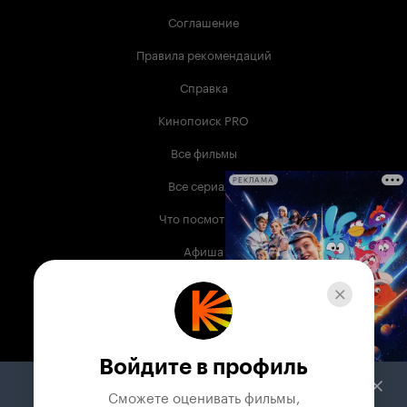
Соглашение
Правила рекомендаций
Справка
Кинопоиск PRO
Все фильмы
Все сериалы
РЕКЛАМА
Что посмотреть
Афиша
Музыка
Телепрограмма
Книги
Войдите в профиль
Служба поддержки
Сможете оценивать фильмы,
