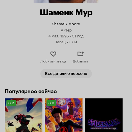
Шамеик Мур
Shameik Moore
Актер
4 мая, 1995
•
31 год
Телец
•
1.7 м
Любимая звезда
Добавить
Все детали о персоне
Популярное сейчас
Рейтинг
Рейтинг
8.2
8.3
Кинопоиска
Кинопоиска
8.2
8.3