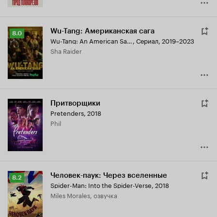
Wu-Tang: Американская сага
Рейтинг
8.0
Wu-Tang: An American Saga
,
Сериал, 2019–2023
Кинопоиска
Sha Raider
8.0
Притворщики
Pretenders
,
2018
Phil
Человек-паук: Через вселенные
Рейтинг
8.2
Spider-Man: Into the Spider-Verse
,
2018
Кинопоиска
Miles Morales, озвучка
8.2