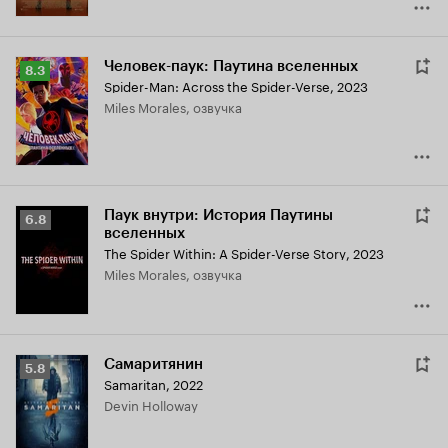
Человек-паук: Паутина вселенных
Рейтинг
8.3
Spider-Man: Across the Spider-Verse
,
2023
Кинопоиска
Miles Morales, озвучка
8.3
Паук внутри: История Паутины
Рейтинг
6.8
вселенных
Кинопоиска
The Spider Within: A Spider-Verse Story
,
2023
6.8
Miles Morales, озвучка
Самаритянин
Рейтинг
5.8
Samaritan
,
2022
Кинопоиска
Devin Holloway
5.8