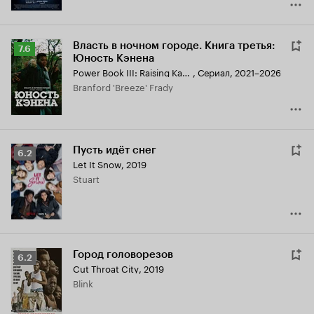
Власть в ночном городе. Книга третья:
Рейтинг
7.6
Юность Кэнена
Кинопоиска
Power Book III: Raising Kanan
,
Сериал, 2021–2026
7.6
Branford 'Breeze' Frady
Пусть идёт снег
Рейтинг
6.2
Let It Snow
,
2019
Кинопоиска
Stuart
6.2
Город головорезов
Рейтинг
6.2
Cut Throat City
,
2019
Кинопоиска
Blink
6.2