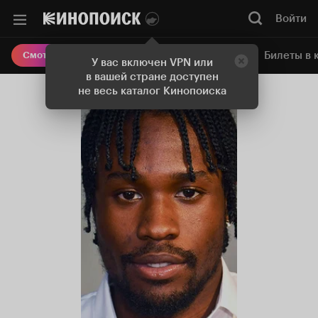
Войти
Онлайн-кинотеатр
Билеты в 
Смотреть кино
У вас включен VPN или
в вашей стране доступен
не весь каталог Кинопоиска