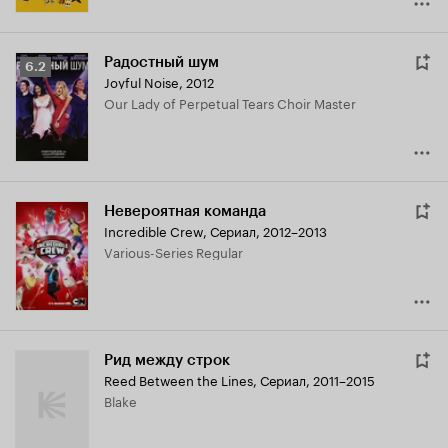
Радостный шум
Рейтинг
6.2
Joyful Noise
,
2012
Кинопоиска
Our Lady of Perpetual Tears Choir Master
6.2
Невероятная команда
Incredible Crew
,
Сериал, 2012–2013
Various-Series Regular
Рид между строк
Reed Between the Lines
,
Сериал, 2011–2015
Blake