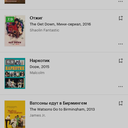
Отжиг
Рейтинг
7.9
The Get Down
,
Мини-сериал, 2016
Кинопоиска
Shaolin Fantastic
7.9
Наркотик
Рейтинг
6.9
Dope
,
2015
Кинопоиска
Malcolm
6.9
Ватсоны едут в Бирмингем
The Watsons Go to Birmingham
,
2013
James Jr.