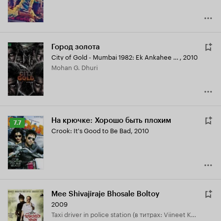
Город золота
City of Gold - Mumbai 1982: Ek Ankahee Kahani
,
2010
Mohan G. Dhuri
На крючке: Хорошо быть плохим
Рейтинг
7.7
Crook: It's Good to Be Bad
,
2010
Кинопоиска
7.7
Mee Shivajiraje Bhosale Boltoy
2009
Taxi driver in police station (в титрах: Viineet Kumar)