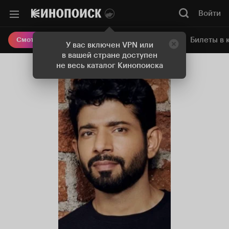
Войти
Онлайн-кинотеатр
Билеты в 
Смотреть кино
У вас включен VPN или
в вашей стране доступен
не весь каталог Кинопоиска