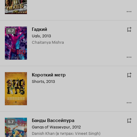
Гадкий
Рейтинг
6.7
Ugly
,
2013
Кинопоиска
Chaitanya Mishra
6.7
Короткий метр
Shorts
,
2013
Банды Вассейпура
Рейтинг
5.7
Gangs of Wasseypur
,
2012
Кинопоиска
Danish Khan (в титрах: Vineet Singh)
5.7