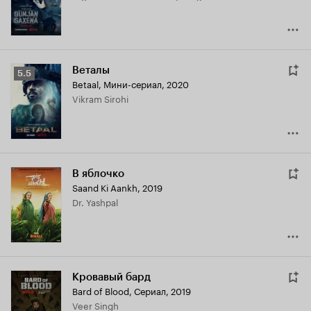
Веталы
Рейтинг
5.5
Betaal
,
Мини-сериал, 2020
Кинопоиска
Vikram Sirohi
5.5
В яблочко
Saand Ki Aankh
,
2019
Dr. Yashpal
Кровавый бард
Bard of Blood
,
Сериал, 2019
Veer Singh