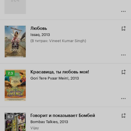
Любовь
Issaq
,
2013
(в титрах: Vineet Kumar Singh)
Красавица, ты любовь моя!
Рейтинг
7.3
Gori Tere Pyaar Mein!
,
2013
Кинопоиска
7.3
Говорит и показывает Бомбей
Рейтинг
6.7
Bombay Talkies
,
2013
Кинопоиска
Vijay
6.7