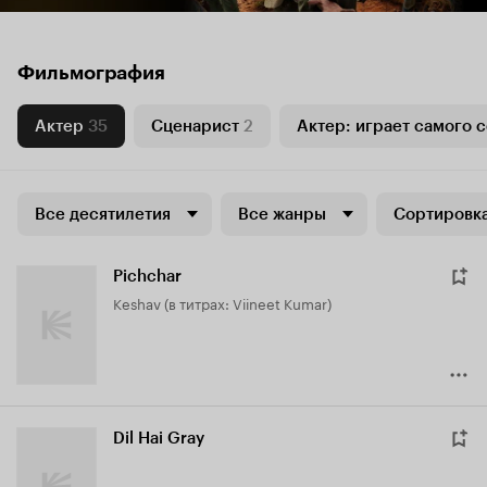
Фильмография
Актер
35
Сценарист
2
Актер: играет самого 
Все десятилетия
Все жанры
Сортировка
Pichchar
Keshav (в титрах: Viineet Kumar)
Dil Hai Gray