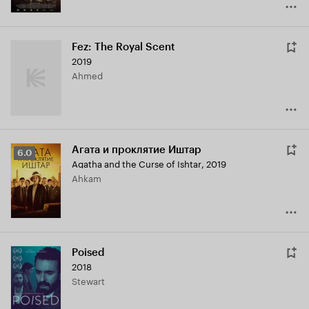
Fez: The Royal Scent
2019
Ahmed
Агата и проклятие Иштар
Рейтинг
6.0
Agatha and the Curse of Ishtar
,
2019
Кинопоиска
Ahkam
6.0
Poised
2018
Stewart