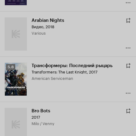
Arabian Nights
Видео, 2018
Various
Трансформеры: Последний рыцарь
Рейтинг
5.8
Transformers: The Last Knight
,
2017
Кинопоиска
American Serviceman
5.8
Bro Bots
2017
Milo / Venny