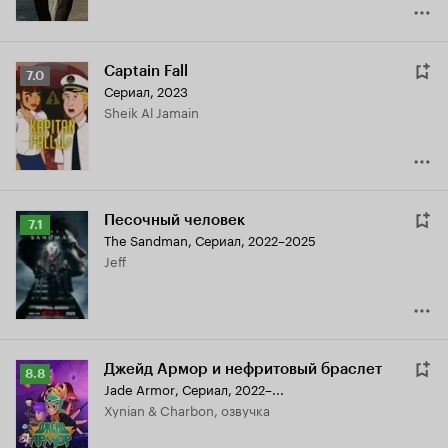
Captain Fall
Рейтинг
7.0
Сериал, 2023
Кинопоиска
Sheik Al Jamain
7.0
Песочный человек
Рейтинг
7.1
The Sandman
,
Сериал, 2022–2025
Кинопоиска
Jeff
7.1
Джейд Армор и нефритовый браслет
Рейтинг
8.8
Jade Armor
,
Сериал, 2022–...
Кинопоиска
Xynian & Charbon, озвучка
8.8