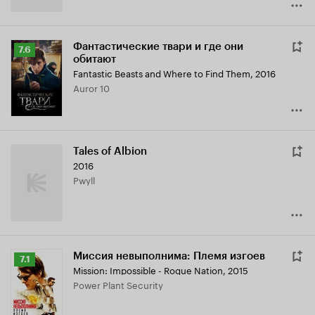
Фантастические твари и где они
Рейтинг
7.6
обитают
Кинопоиска
Fantastic Beasts and Where to Find Them
,
2016
7.6
Auror 10
Tales of Albion
2016
Pwyll
Миссия невыполнима: Племя изгоев
Рейтинг
7.1
Mission: Impossible - Rogue Nation
,
2015
Кинопоиска
Power Plant Security
7.1