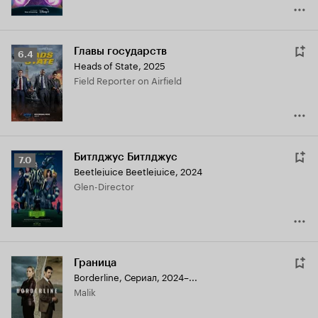
Главы государств
Рейтинг
6.4
Heads of State
,
2025
Кинопоиска
Field Reporter on Airfield
6.4
Битлджус Битлджус
Рейтинг
7.0
Beetlejuice Beetlejuice
,
2024
Кинопоиска
Glen-Director
7.0
Граница
Borderline
,
Сериал, 2024–...
Malik