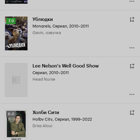
Ублюдки
Рейтинг
7.9
Mongrels
,
Сериал, 2010–2011
Кинопоиска
Gavin, озвучка
7.9
Lee Nelson's Well Good Show
Сериал, 2010–2011
Head Nurse
Холби Сити
Рейтинг
6.0
Holby City
,
Сериал, 1999–2022
Кинопоиска
Driss Aloui
6.0