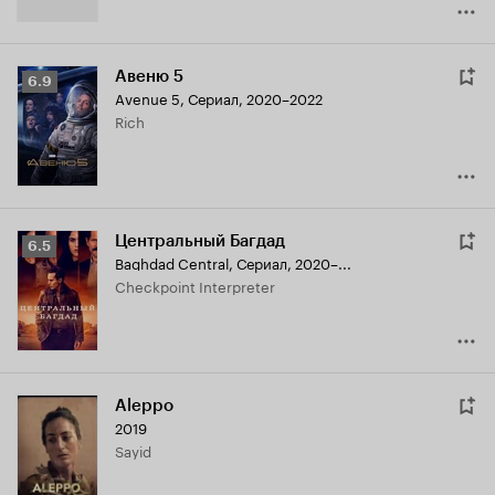
Авеню 5
Рейтинг
6.9
Avenue 5
,
Сериал, 2020–2022
Кинопоиска
Rich
6.9
Центральный Багдад
Рейтинг
6.5
Baghdad Central
,
Сериал, 2020–...
Кинопоиска
Checkpoint Interpreter
6.5
Aleppo
2019
Sayid