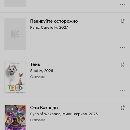
Паникуйте осторожно
Panic Carefully
,
2027
Тень
Scotty
,
2026
озвучка
Очи Ваканды
Рейтинг
5.3
Eyes of Wakanda
,
Мини-сериал, 2025
Кинопоиска
озвучка
5.3