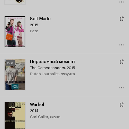
Self Made
2015
Pete
Переломный момент
Рейтинг
6.3
The Gamechangers
,
2015
Кинопоиска
Dutch Journalist, озвучка
6.3
Warhol
2014
Carl Caller, слухи