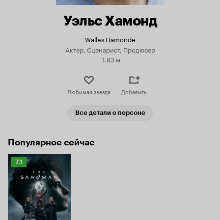
Уэльс Хамонд
Walles Hamonde
Актер, Сценарист, Продюсер
1.83 м
Любимая звезда
Добавить
Все детали о персоне
Популярное сейчас
Рейтинг
7.1
Кинопоиска
7.1