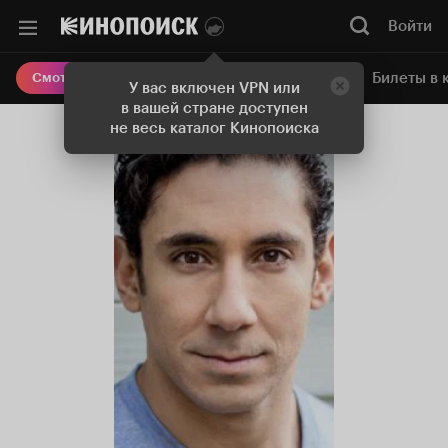
Войти
Онлайн-кинотеатр
Билеты в 
Смотреть кино
У вас включен VPN или
в вашей стране доступен
не весь каталог Кинопоиска