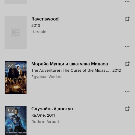
Ravenswood
2013
Hercule
Мэрайа Мунди и шкатулка Мидаса
Рейтинг
5.4
The Adventurer: The Curse of the Midas Box
,
2012
Кинопоиска
Egyptian Worker
5.4
Случайный доступ
Рейтинг
6.7
Ra.One
,
2011
Кинопоиска
Dude in Airport
6.7