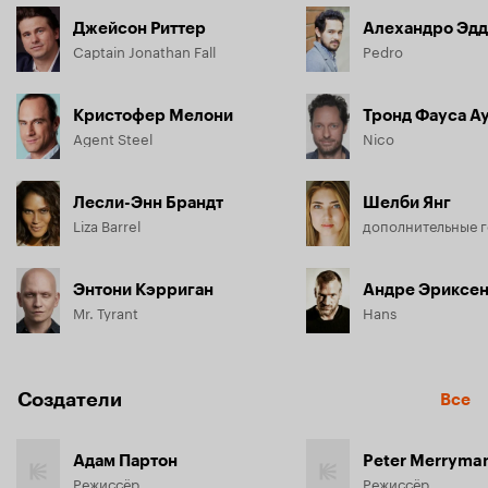
Джейсон Риттер
Алехандро Эдд
Captain Jonathan Fall
Pedro
Кристофер Мелони
Тронд Фауса А
Agent Steel
Nico
Лесли-Энн Брандт
Шелби Янг
Liza Barrel
дополнительные 
Энтони Кэрриган
Андре Эриксе
Mr. Tyrant
Hans
Создатели
Все
Адам Партон
Peter Merryma
Режиссёр
Режиссёр