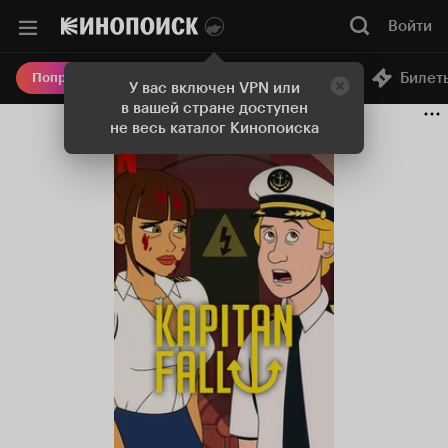
Войти
Онлайн-кинотеатр
Билет
Попробовать Плюс
У вас включен VPN или
в вашей стране доступен
не весь каталог Кинопоиска