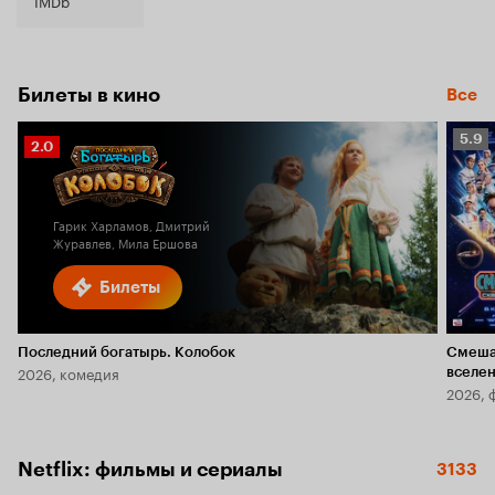
7.0
Билеты в кино
Все
Рейт
5.9
Рейтинг
2.0
Кино
Кинопоиска
5.9
2.0
Гарик Харламов, Дмитрий
Журавлев, Мила Ершова
Билеты
Последний богатырь. Колобок
Смеша
2026, комедия
вселе
2026, 
Netflix: фильмы и сериалы
3133