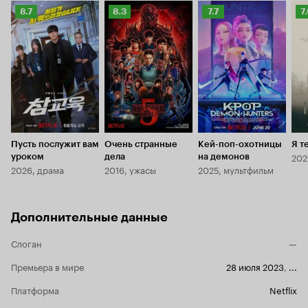
Рейтинг
Рейтинг
Рейтинг
Р
8.7
8.3
7.7
7
Кинопоиска
Кинопоиска
Кинопоиска
К
8.7
8.3
7.7
7.
Пусть послужит вам
Очень странные
Кей-поп-охотницы
Я т
202
уроком
дела
на демонов
2026, драма
2016, ужасы
2025, мультфильм
Дополнительные данные
Слоган
—
Премьера в мире
28 июля 2023
,
...
Платформа
Netflix