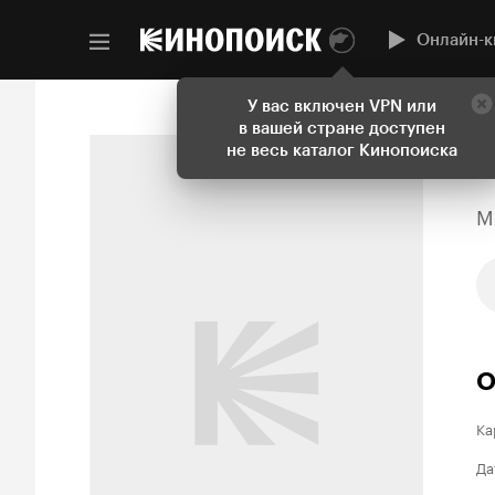
Онлайн-к
У вас включен VPN или
в вашей стране доступен
не весь каталог Кинопоиска
M
О
Ка
Да