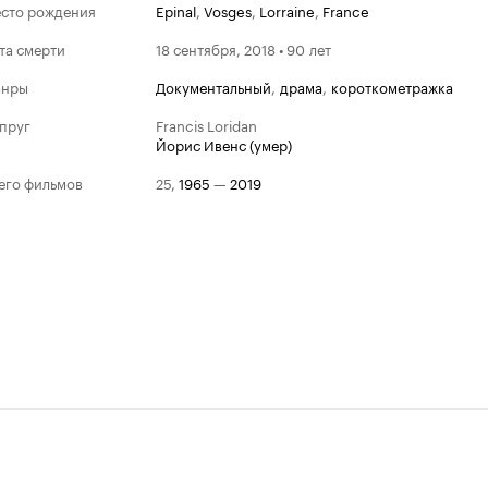
сто рождения
Epinal
,
Vosges
,
Lorraine
,
France
та смерти
18 сентября, 2018 • 90 лет
анры
документальный
,
драма
,
короткометражка
пруг
Francis Loridan
Йорис Ивенс (умер)
его фильмов
25
,
1965
—
2019