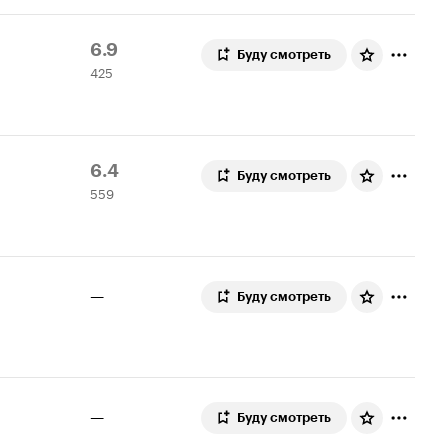
Рейтинг
425
6.9
Буду смотреть
425
Кинопоиска
оценок
6.9
Рейтинг
559
6.4
Буду смотреть
559
Кинопоиска
оценок
6.4
—
Буду смотреть
—
Буду смотреть