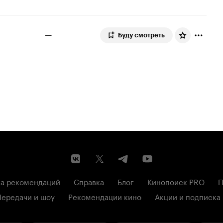
—
Буду смотреть
а рекомендаций
Справка
Блог
Кинопоиск PRO
П
Передачи и шоу
Рекомендации кино
Акции и подписка