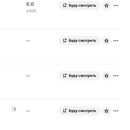
Рейтинг
3
6.6
Буду смотреть
3 635
Кинопоиска
635
6.6
оценок
—
Буду смотреть
—
Буду смотреть
—
Буду смотреть