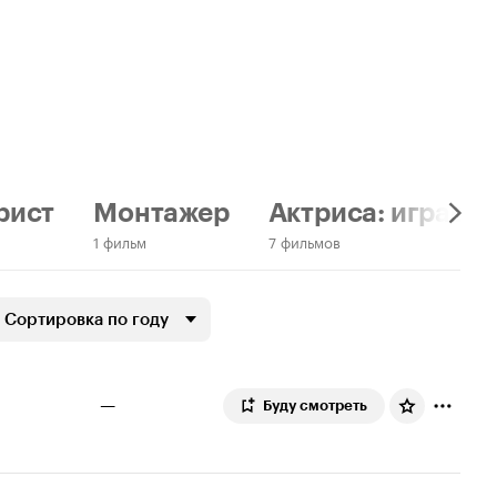
рист
Монтажер
Актриса: играет 
1 фильм
7 фильмов
Сортировка по году
—
Буду смотреть