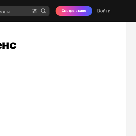
Войти
Смотреть кино
енс