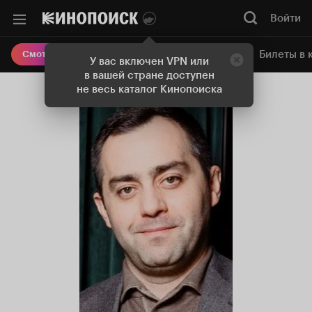
Войти
Онлайн-кинотеатр
Билеты в 
Смотреть кино
У вас включен VPN или
в вашей стране доступен
не весь каталог Кинопоиска