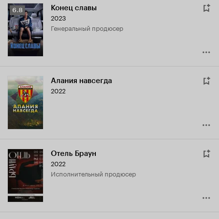
Конец славы
Рейтинг
6.8
2023
Кинопоиска
генеральный продюсер
6.8
Алания навсегда
2022
Отель Браун
2022
исполнительный продюсер