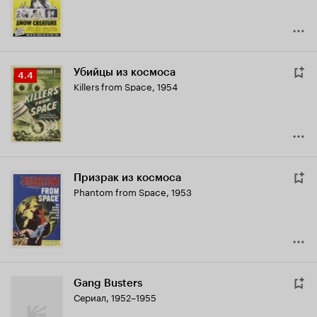
Убийцы из космоса
Рейтинг
4.4
Killers from Space
,
1954
Кинопоиска
4.4
Призрак из космоса
Phantom from Space
,
1953
Gang Busters
Сериал, 1952–1955