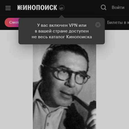
Войти
Онлайн-кинотеатр
Билеты в 
Смотреть кино
У вас включен VPN или
в вашей стране доступен
не весь каталог Кинопоиска