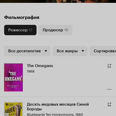
Фильмография
Режиссер
17
Продюсер
16
Все десятилетия
Все жанры
Сортировка
The Omegans
1968
Десять медовых месяцев Синей
Бороды
Bluebeards Ten Honeymoons
,
1960