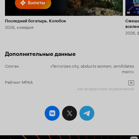
Билеты
Последний богатырь. Колобок
Смеша
2026, комедия
вселе
2026, 
Дополнительные данные
Слоган
«Terrorizes city, abducts women, annihilates
men!»
Рейтинг MPAA
G
нет возрастных ограничений