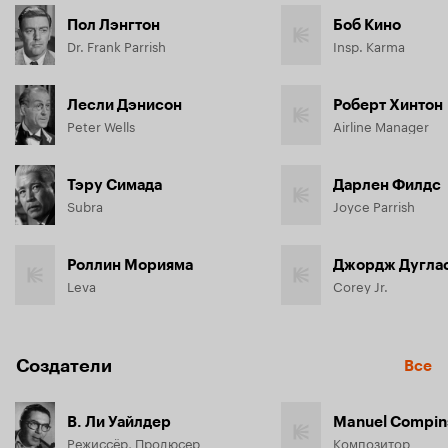
Пол Лэнгтон
Боб Кино
Dr. Frank Parrish
Insp. Karma
Лесли Дэнисон
Роберт Хинтон
Peter Wells
Airline Manager
Тэру Симада
Дарлен Филдс
Subra
Joyce Parrish
Роллин Морияма
Джордж Дугла
Leva
Corey Jr.
Создатели
Все
В. Ли Уайлдер
Manuel Compin
Режиссёр, Продюсер
Композитор