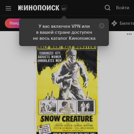
Войти
Онлайн-кинотеатр
Билет
Попробовать Плюс
У вас включен VPN или
в вашей стране доступен
не весь каталог Кинопоиска