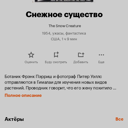
Снежное существо
The Snow Creature
1954, ужасы, фантастика
США, 1 ч 9 мин
Оценить
Буду смотреть
Добавить
Еще
Ботаник Фрэнк Пэрриш и фотограф Питер Уэллс 
отправляются в Гималаи для изучения новых видов 
растений. Проводник говорит, что его жену похитило 
странное чудовище. Он умоляет Пэрриша отправиться на 
Полное описание
поиски монстра, но ботаник отказывается верить в его 
существование. Но вскоре путешественники в самом 
деле обнаруживают в пещере целое семейство снежных 
людей...
Актёры
Все