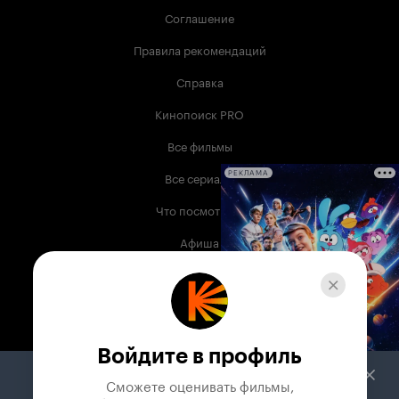
Соглашение
Правила рекомендаций
Справка
Кинопоиск PRO
Все фильмы
Все сериалы
РЕКЛАМА
Что посмотреть
Афиша
Музыка
Телепрограмма
Книги
Войдите в профиль
Служба поддержки
Сможете оценивать фильмы,
