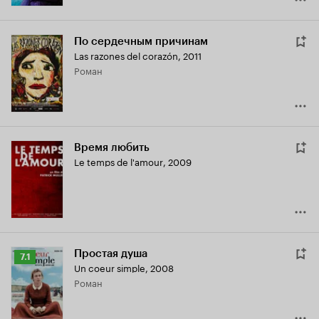
По сердечным причинам
Las razones del corazón
,
2011
роман
Время любить
Le temps de l'amour
,
2009
Простая душа
Рейтинг
7.1
Un coeur simple
,
2008
Кинопоиска
роман
7.1