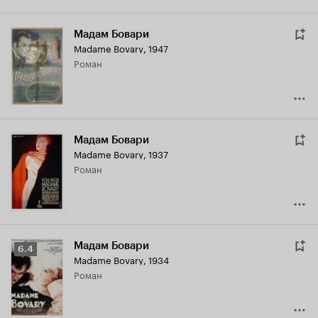
Мадам Бовари
Madame Bovary
,
1947
роман
Мадам Бовари
Madame Bovary
,
1937
роман
Мадам Бовари
Рейтинг
6.4
Madame Bovary
,
1934
Кинопоиска
роман
6.4