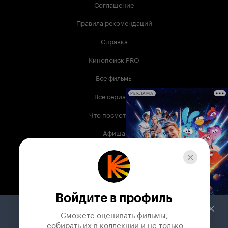
Соглашение
Правила рекомендаций
Справка
Кинопоиск PRO
Все фильмы
Все сериалы
РЕКЛАМА
Что посмотреть
Афиша
Музыка
Телепрограмма
Книги
Войдите в профиль
Служба поддержки
Сможете оценивать фильмы,

 собирать их в коллекции и не только