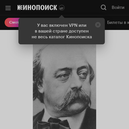
Войти
Онлайн-кинотеатр
Билеты в 
Смотреть кино
У вас включен VPN или
в вашей стране доступен
не весь каталог Кинопоиска