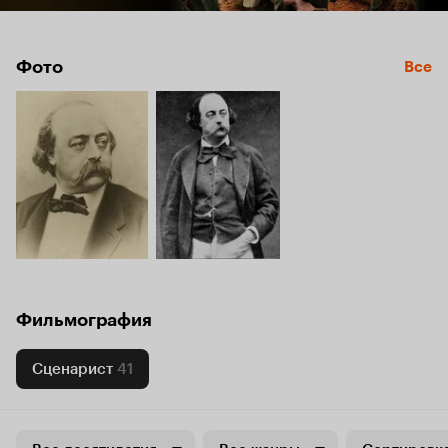
Фото
Все
Фильмография
Сценарист
41