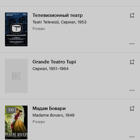
Телевизионный театр
Teatr Telewizji
,
Сериал, 1953
роман
Grande Teatro Tupi
Сериал, 1951–1964
Мадам Бовари
Рейтинг
7.0
Madame Bovary
,
1949
Кинопоиска
роман
7.0