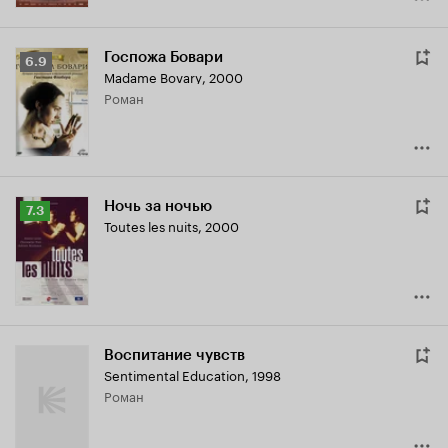
Госпожа Бовари
Рейтинг
6.9
Madame Bovary
,
2000
Кинопоиска
роман
6.9
Ночь за ночью
Рейтинг
7.3
Toutes les nuits
,
2000
Кинопоиска
7.3
Воспитание чувств
Sentimental Education
,
1998
роман