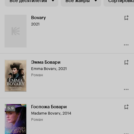
Все десятилетия
Все жанры
Сортировка
Bovary
2021
Эмма Бовари
Emma Bovary
,
2021
роман
Госпожа Бовари
Рейтинг
5.9
Madame Bovary
,
2014
Кинопоиска
роман
5.9