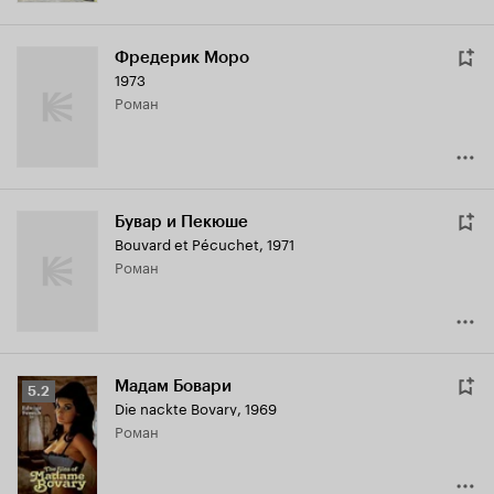
Фредерик Моро
1973
роман
Бувар и Пекюше
Bouvard et Pécuchet
,
1971
роман
Мадам Бовари
Рейтинг
5.2
Die nackte Bovary
,
1969
Кинопоиска
роман
5.2