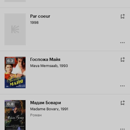
Par coeur
1998
Госпожа Майя
Рейтинг
6.2
Maya Memsaab
,
1993
Кинопоиска
6.2
Мадам Бовари
Рейтинг
6.8
Madame Bovary
,
1991
Кинопоиска
роман
6.8