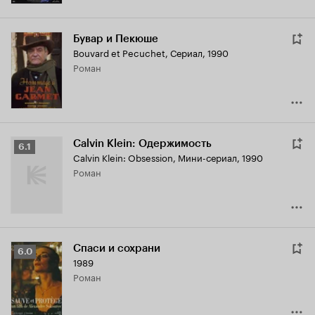
Бувар и Пекюше
Bouvard et Pecuchet
,
Сериал, 1990
роман
Calvin Klein: Одержимость
Рейтинг
6.1
Calvin Klein: Obsession
,
Мини-сериал, 1990
Кинопоиска
роман
6.1
Спаси и сохрани
Рейтинг
6.0
1989
Кинопоиска
роман
6.0