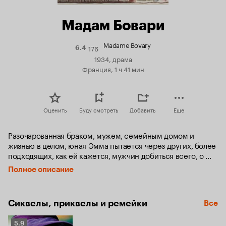
Мадам Бовари
Madame Bovary
176
Рейтинг
6.4
Кинопоиска
1934, драма
6.4
Франция, 1 ч 41 мин
Оценить
Буду смотреть
Добавить
Еще
Разочарованная браком, мужем, семейным домом и 
жизнью в целом, юная Эмма пытается через других, более 
подходящих, как ей кажется, мужчин добиться всего, о 
чем она мечтала в детстве…
Полное описание
Сиквелы, приквелы и ремейки
Все
Рейтинг
5.9