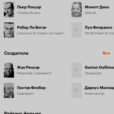
Пьер Ренуар
Монетт Динэ
Charles Bovary
Félicité
Робер Ли Виган
Луи Флоранси
Lheureux (в титрах: Le Vigan)
Создатели
Все
Жан Ренуар
Gaston Gallima
Режиссёр, Сценарист
Продюсер
Гюстав Флобер
Дариус Милхо
Сценарист
Композитор
Рейтинг фильма