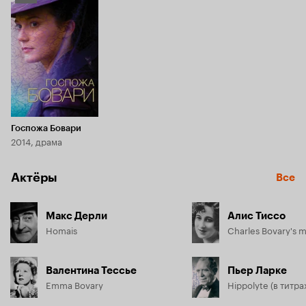
Кинопоиска
5.9
Госпожа Бовари
2014, драма
Актёры
Все
Макс Дерли
Алис Тиссо
Homais
Charles Bovary's 
Валентина Тессье
Пьер Ларке
Emma Bovary
Hippolyte (в титра