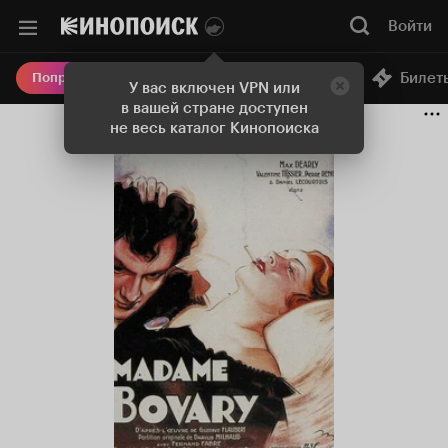
Войти
Онлайн-кинотеатр
Билет
Попробовать Плюс
У вас включен VPN или
в вашей стране доступен
не весь каталог Кинопоиска