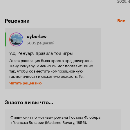
2026, 
Рецензии
Все
cyberlaw
5605 рецензий
'Ах, Ренуар': правила той игры
Эта экранизация была просто предначертана
Жану Ренуару. Именно он мог поставить кино
так, чтобы совместить композиционную
гармоничность и сюжетную резкость. Те
виртуозные комбинации, которые он
Читать рецензию
закручивал были связаны с визуальной
составляющей. Портреты отдельных персон
смешивались друг с другом и становились
устойчивым и сплоченным обществом,
Знаете ли вы что...
ограниченном как правило границами
небольшого городка. Ну а дальше, самое
Фильм снят по мотивам романа
Гюстава Флобера
ужасное происходит как само собой
«Госпожа Бовари» (Madame Bovary, 1856).
разумеющееся. Так было в 'Преступлении
господина Ланжа', так было в 'Правилах игры',