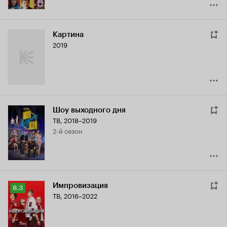
Картина
2019
Шоу выходного дня
ТВ, 2018–2019
2-й сезон
Импровизация
Рейтинг
8.3
ТВ, 2016–2022
Кинопоиска
8.3