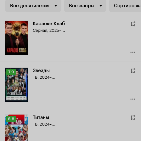
Все десятилетия
Все жанры
Сортировка
Караоке Клаб
Сериал, 2025–...
Звёзды
Рейтинг
7.9
ТВ, 2024–...
Кинопоиска
7.9
Титаны
Рейтинг
8.8
ТВ, 2024–...
Кинопоиска
8.8