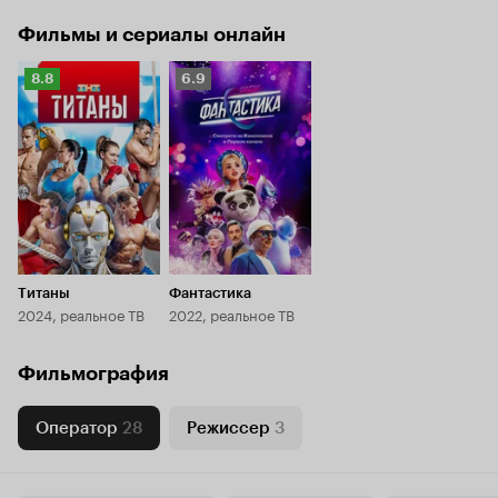
Фильмы и сериалы онлайн
Рейтинг
Рейтинг
8.8
6.9
Кинопоиска
Кинопоиска
8.8
6.9
Титаны
Фантастика
2024, реальное ТВ
2022, реальное ТВ
Фильмография
Оператор
28
Режиссер
3