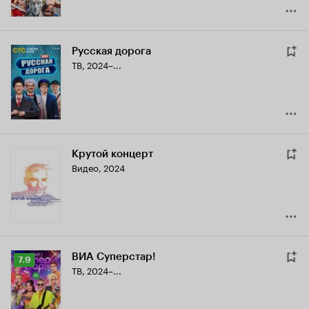
Русская дорога
ТВ, 2024–...
Крутой концерт
Видео, 2024
ВИА Суперстар!
Рейтинг
7.9
ТВ, 2024–...
Кинопоиска
7.9