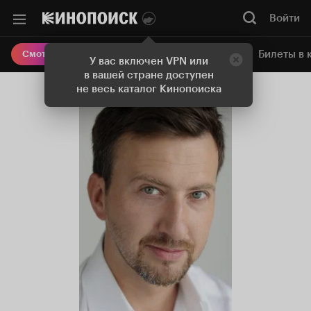
Войти
Онлайн-кинотеатр
Билеты в 
Смотреть кино
У вас включен VPN или
в вашей стране доступен
не весь каталог Кинопоиска