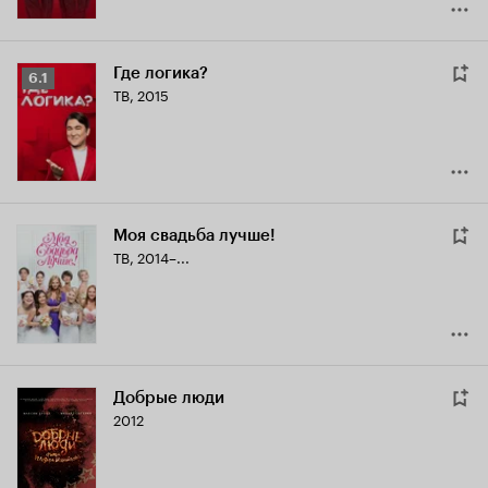
Где логика?
Рейтинг
6.1
ТВ, 2015
Кинопоиска
6.1
Моя свадьба лучше!
ТВ, 2014–...
Добрые люди
2012