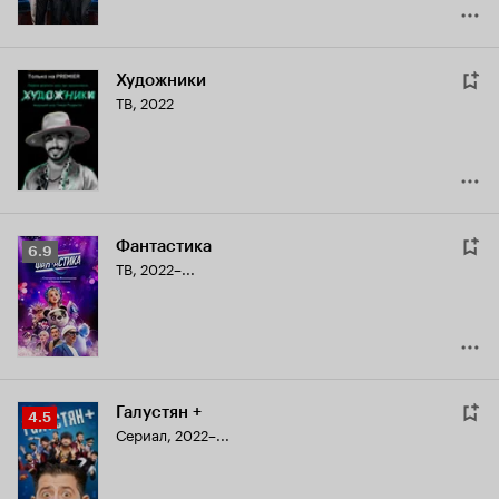
Художники
ТВ, 2022
Фантастика
Рейтинг
6.9
ТВ, 2022–...
Кинопоиска
6.9
Галустян +
Рейтинг
4.5
Сериал, 2022–...
Кинопоиска
4.5