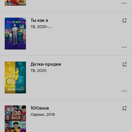
Ты как я
ТВ, 2020–...
Детки-предки
ТВ, 2020
100янов
Рейтинг
6.2
Сериал, 2019
Кинопоиска
6.2