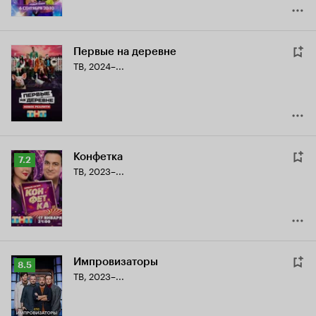
Первые на деревне
ТВ, 2024–...
Конфетка
Рейтинг
7.2
ТВ, 2023–...
Кинопоиска
7.2
Импровизаторы
Рейтинг
8.5
ТВ, 2023–...
Кинопоиска
8.5