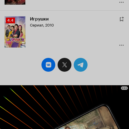
Игрушки
Рейтинг
4.4
Сериал, 2010
Кинопоиска
4.4