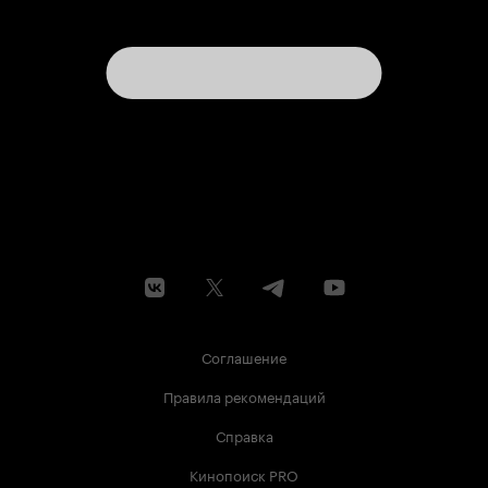
Соглашение
Правила рекомендаций
Справка
Кинопоиск PRO