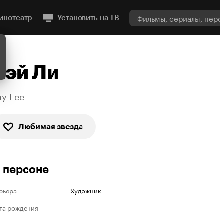
инотеатр
Установить на ТВ
Кэй Ли
ay Lee
Любимая звезда
 персоне
рьера
Художник
та рождения
—