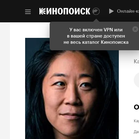
Онлайн-к
У вас включен VPN или
в вашей стране доступен
не весь каталог Кинопоиска
K
О
Ка
Да