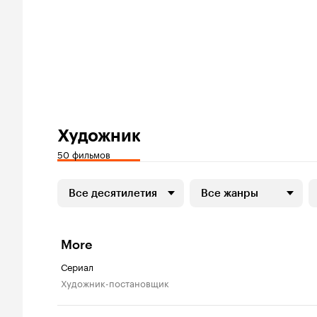
Художник
50 фильмов
Все десятилетия
Все жанры
More
Сериал
Художник-постановщик