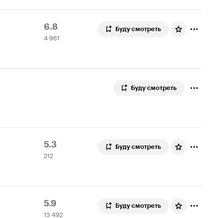
Рейтинг
4
6.8
Буду смотреть
4 961
Кинопоиска
961
6.8
оценка
Буду смотреть
Рейтинг
212
5.3
Буду смотреть
212
Кинопоиска
оценок
5.3
Рейтинг
13
5.9
Буду смотреть
13 492
Кинопоиска
492