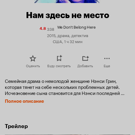
Нам здесь не место
We Don't Belong Here
338
Рейтинг
4.8
Кинопоиска
2015, драма, детектив
4.8
США, 1 ч 32 мин
Оценить
Буду смотреть
Добавить
Еще
Семейная драма о немолодой женщине Нэнси Грин, 
которая тянет на себе нескольких проблемных детей. 
Исчезновение сына становится для Нэнси последней 
каплей, после чего наступает переломный момент ее 
Полное описание
жизни.
Трейлер