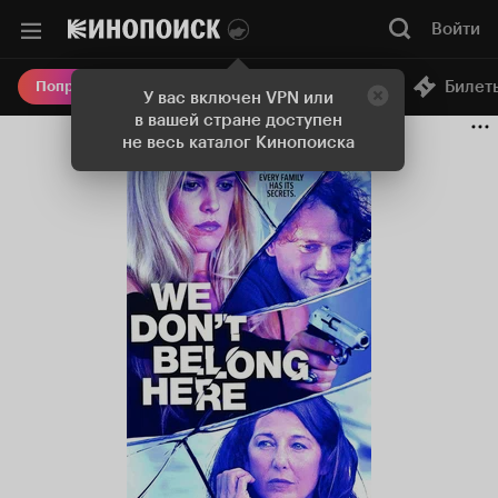
Войти
Онлайн-кинотеатр
Билет
Попробовать Плюс
У вас включен VPN или
в вашей стране доступен
не весь каталог Кинопоиска