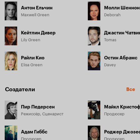
Антон Ельчин
Молли Шеннон
Maxwell Green
Deborah
Кейтлин Дивер
Джастин Чатви
Lily Green
Tomas
Райли Кио
Остин Абрамс
Elisa Green
Davey
Создатели
Все
Пир Педерсен
Майкл Кристо
Режиссёр, Сценарист
Продюсер
Адам Гиббс
Роджер Джозе
Продюсер
Продюсер