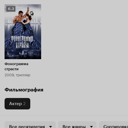
Рейтинг
6.3
Кинопоиска
6.3
Фонограмма
страсти
2009, триллер
Фильмография
Актер
2
Все десятилетия
Все жанры
Сортировка