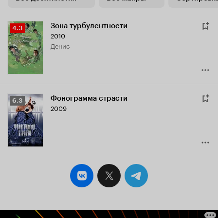
Зона турбулентности
Рейтинг
4.3
2010
Кинопоиска
Денис
4.3
Фонограмма страсти
Рейтинг
6.3
2009
Кинопоиска
6.3