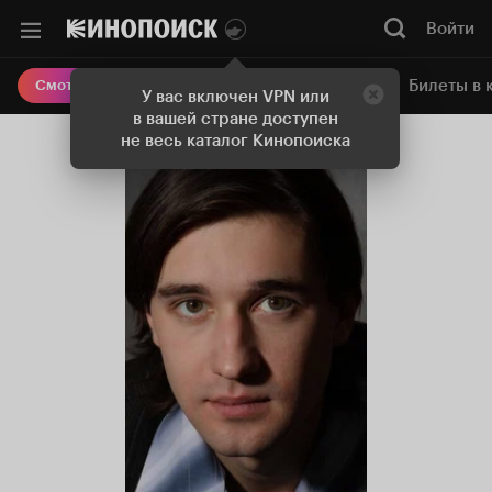
Войти
Онлайн-кинотеатр
Билеты в 
Смотреть кино
У вас включен VPN или
в вашей стране доступен
не весь каталог Кинопоиска