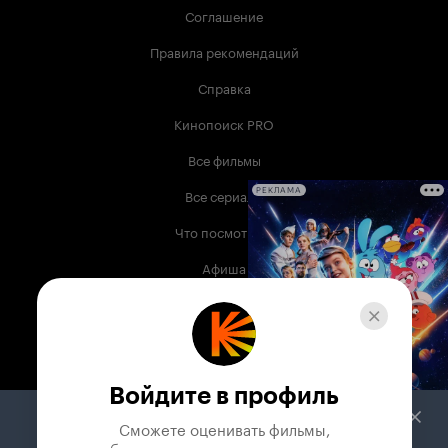
Соглашение
Правила рекомендаций
Справка
Кинопоиск PRO
Все фильмы
Все сериалы
РЕКЛАМА
Что посмотреть
Афиша
Музыка
Телепрограмма
Книги
Войдите в профиль
Служба поддержки
Сможете оценивать фильмы,
