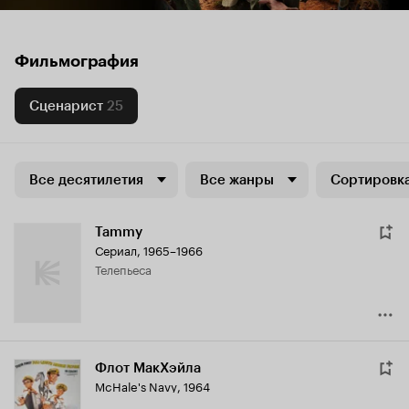
Фильмография
Сценарист
25
Все десятилетия
Все жанры
Сортировка
Tammy
Сериал, 1965–1966
телепьеса
Флот МакХэйла
McHale's Navy
,
1964