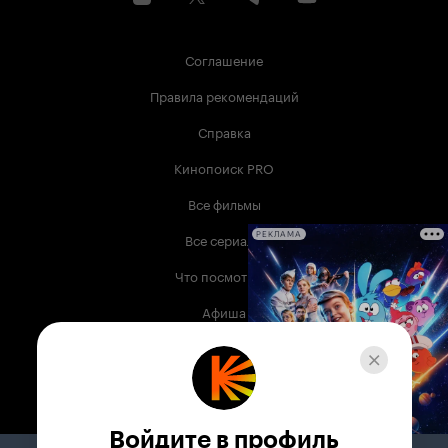
Соглашение
Правила рекомендаций
Справка
Кинопоиск PRO
Все фильмы
Все сериалы
РЕКЛАМА
Что посмотреть
Афиша
Музыка
Телепрограмма
Книги
Войдите в профиль