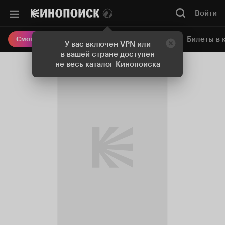
Войти
Онлайн-кинотеатр
Билеты в 
Смотреть кино
У вас включен VPN или
в вашей стране доступен
не весь каталог Кинопоиска