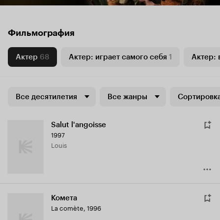
Фильмография
Актер
68
Актер: играет самого себя
1
Актер: 
Все десятилетия
Все жанры
Сортировка
Salut l'angoisse
1997
Louis
Комета
La comète
,
1996