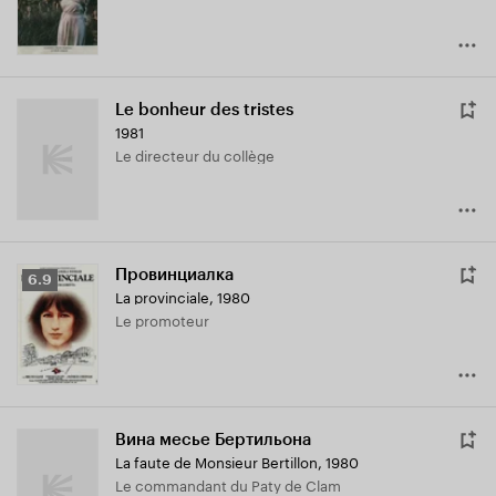
Le bonheur des tristes
1981
Le directeur du collège
Провинциалка
Рейтинг
6.9
La provinciale
,
1980
Кинопоиска
Le promoteur
6.9
Вина месье Бертильона
La faute de Monsieur Bertillon
,
1980
Le commandant du Paty de Clam