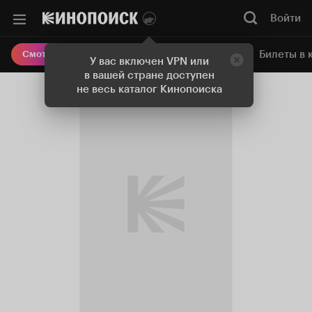
Войти
Онлайн-кинотеатр
Билеты в 
Смотреть кино
У вас включен VPN или
в вашей стране доступен
не весь каталог Кинопоиска