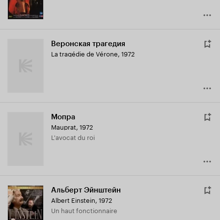
Веронская трагедия
La tragédie de Vérone
,
1972
Мопра
Mauprat
,
1972
L'avocat du roi
Альберт Эйнштейн
Albert Einstein
,
1972
Un haut fonctionnaire