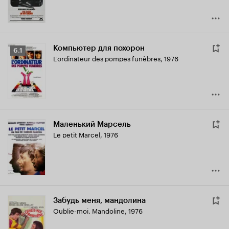
Компьютер для похорон
Рейтинг
6.1
L'ordinateur des pompes funèbres
,
1976
Кинопоиска
6.1
Маленький Марсель
Le petit Marcel
,
1976
Забудь меня, мандолина
Oublie-moi, Mandoline
,
1976