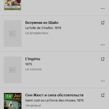
Безумная из Шайо
La folle de Chaillot
,
1976
Le prospecteur
L'ingénu
1975
Le commis
Сен-Жюст и сила обстоятельств
Рейтинг
7.4
Saint-Just ou La force des choses
,
1975
Кинопоиска
Vergniaud
7.4