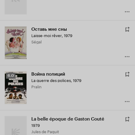
Оставь мне сны
Laisse-moi rêver
,
1979
Ségal
Война полиций
Рейтинг
6.0
La guerre des polices
,
1979
Кинопоиска
Pralin
6.0
La belle époque de Gaston Couté
1979
Jules de Paquit