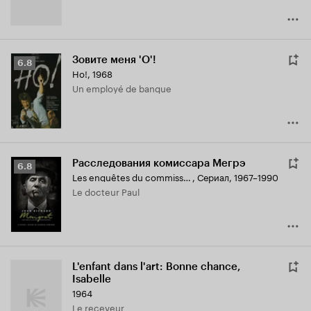
Зовите меня 'О'!
Рейтинг
6.8
Ho!
,
1968
Кинопоиска
Un employé de banque
6.8
Расследования комиссара Мегрэ
Рейтинг
6.8
Les enquêtes du commissaire Maigret
,
Сериал, 1967–1990
Кинопоиска
Le docteur Paul
6.8
L'enfant dans l'art: Bonne chance,
Isabelle
1964
Le receveur