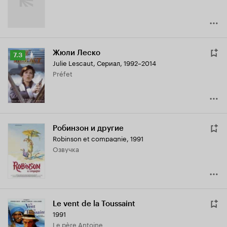
Жюли Леско
Рейтинг
7.3
Julie Lescaut
,
Сериал, 1992–2014
Кинопоиска
Préfet
7.3
Робинзон и другие
Robinson et compagnie
,
1991
озвучка
Le vent de la Toussaint
1991
Le père Antoine