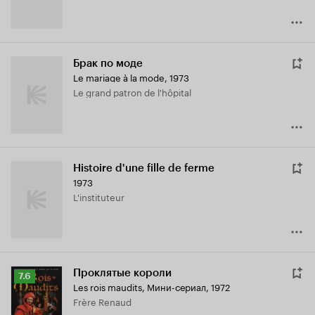
Брак по моде
Le mariage à la mode
,
1973
Le grand patron de l'hôpital
Histoire d'une fille de ferme
1973
L'instituteur
Проклятые короли
Рейтинг
7.6
Les rois maudits
,
Мини-сериал, 1972
Кинопоиска
Frère Renaud
7.6