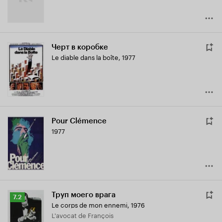
Черт в коробке
Le diable dans la boîte
,
1977
Pour Clémence
1977
Труп моего врага
Рейтинг
7.2
Le corps de mon ennemi
,
1976
Кинопоиска
L'avocat de François
7.2