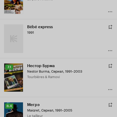
Bébé express
1991
Нестор Бурма
Рейтинг
7.1
Nestor Burma
,
Сериал, 1991–2003
Кинопоиска
Tourbières & Ramovi
7.1
Мегрэ
Рейтинг
8.4
Maigret
,
Сериал, 1991–2005
Кинопоиска
Le tailleur
8.4