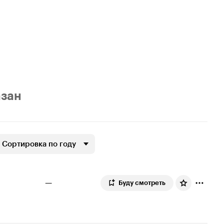
азан
Сортировка по году
—
Буду смотреть