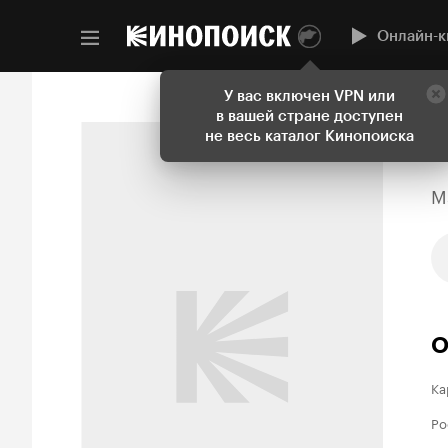
Онлайн-к
У вас включен VPN или
в вашей стране доступен
не весь каталог Кинопоиска
M
О
Ка
Ро