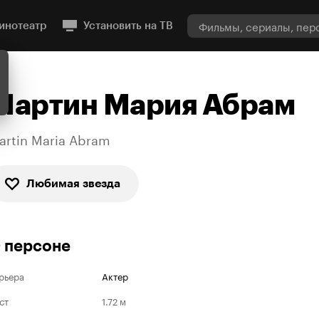
инотеатр
Установить на ТВ
Мартин Мария Абрам
artin Maria Abram
Любимая звезда
 персоне
рьера
Актер
ст
1.72 м