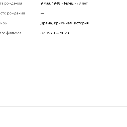
та рождения
9 мая
,
1948
•
Телец
•
78 лет
сто рождения
—
анры
драма
,
криминал
,
история
его фильмов
32
,
1970
—
2023