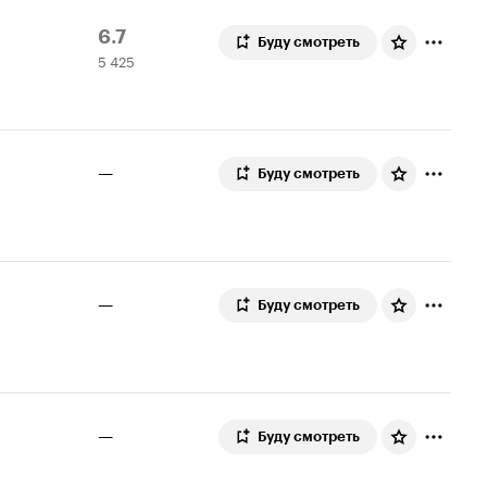
Рейтинг
5
6.7
Буду смотреть
5 425
Кинопоиска
425
6.7
оценок
—
Буду смотреть
—
Буду смотреть
—
Буду смотреть