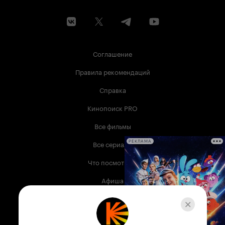
Соглашение
Правила рекомендаций
Справка
Кинопоиск PRO
Все фильмы
Все сериалы
РЕКЛАМА
Что посмотреть
Афиша
Музыка
Телепрограмма