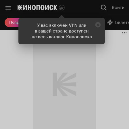
Войти
Онлайн-кинотеатр
Билет
Попробовать Плюс
У вас включен VPN или
в вашей стране доступен
не весь каталог Кинопоиска