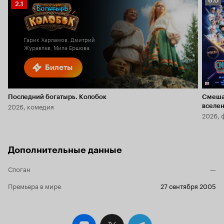
6.0
Рейтинг
2.1
Кино
Кинопоиска
6.0
2.1
Гарик Харламов, Дмитрий
Журавлев, Мила Ершова
Билеты
Последний богатырь. Колобок
Смеша
2026, комедия
вселе
2026, 
Дополнительные данные
Слоган
—
Премьера в мире
27 сентября 2005