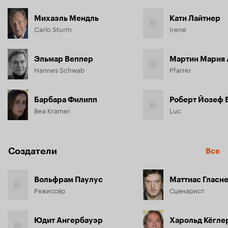
Михаэль Мендль
Кати Лайтнер
Carlo Sturm
Irene
Эльмар Веппер
Мартин Мария
Hannes Schwab
Pfarrer
Барбара Филипп
Роберт Йозеф 
Bea Kramer
Luc
Создатели
Все
Вольфрам Паулус
Маттиас Гласн
Режиссёр
Сценарист
Юдит Ангербауэр
Харольд Кёгле